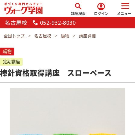
search
account_circle
講座検索
ログイン
メニュー
名古屋校
052-932-8030
call
全国トップ
名古屋校
編物
講座詳細
編物
定期講座
棒針資格取得講座 スローペース