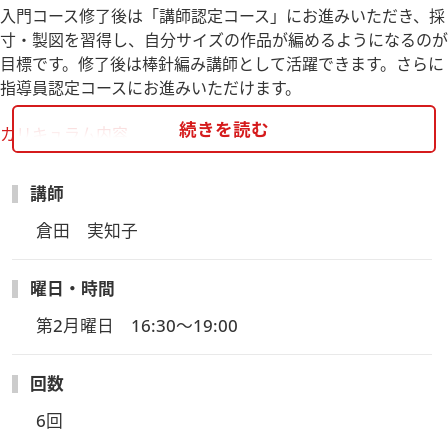
入門コース修了後は「講師認定コース」にお進みいただき、採
寸・製図を習得し、自分サイズの作品が編めるようになるのが
目標です。修了後は棒針編み講師として活躍できます。さらに
指導員認定コースにお進みいただけます。
続きを読む
カリキュラム内容
新入生講座内容：（公財）日本手芸普及協会のカリキュラムで
す。変更する場合がございますのでご了承ください。
講師
※進級に伴い講師・曜日・時間等変更になる場合がございま
す。
倉田　実知子
講座にお申込いただいた方は、教材のお申込みをお願いいたし
曜日・時間
ます。
下記の「教材申込フォーム」をクリック（タップ）していただ
第2月曜日　16:30～19:00
くと、回答用のフォームに移動します。
必ず「教材申込フォーム」をご確認ください。
回数
◆お申込みより１週間以内に（お申込が直近の場合はできるだ
け早く）ご注文ください。
6回
◆もしもフォームからの回答ができない場合は名古屋校へメー