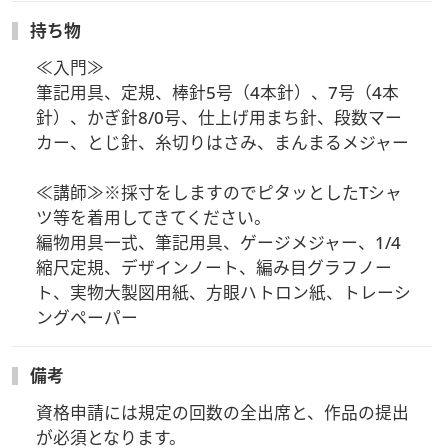
ルまたはお電話にてお問合せください。
持ち物
入門コース教材申込フォーム
≪入門≫

筆記用具、定規、棒針5号（4本針）、7号（4本
講師コース教材申込フォーム
針）、かぎ針8/0号、仕上げ用まち針、段数マー
カー、とじ針、糸切りはさみ、まんまるメジャー

≪講師≫※採寸をしますのでピタッとしたTシャ
ツ等を着用してきてください。

編物用具一式、筆記用具、ゲージメジャー、1/4
縮尺定規、デザインノート、編み目グラフノー
ト、実物大製図用紙、方眼ハトロン紙、トレーシ
ングペーパー
備考
資格申請には規定の回数の全出席と、作品の提出
が必須となります。