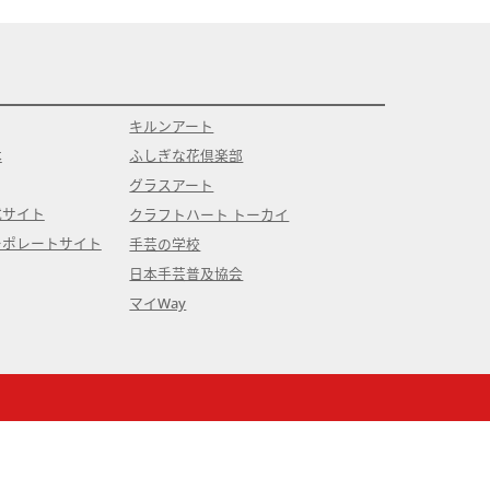
キルンアート
本
ふしぎな花倶楽部
グラスアート
式サイト
クラフトハート トーカイ
ーポレートサイト
手芸の学校
日本手芸普及協会
マイWay