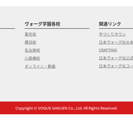
ヴォーグ学園各校
関連リンク
東京校
手づくりタウン
横浜校
日本ヴォーグ社の
CRAFTING
名古屋校
日本ヴォーグ社公
心斎橋校
日本ヴォーグ社コ
オンライン・動画
Copyright © VOGUE GAKUEN Co., Ltd. All Rights Reserved.