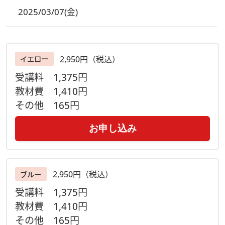
2025/03/07(金)
【注意事項】
◆Zoomのサービス、機能、セキュリティ等を各自ご理解いた
だいた上でご参加ください。参加方法・接続環境についてはこ
2,950円（税込）
イエロー
ちらをご確認ください。
受講料
1,375円
◆［事前にお届けするもの］をお受け取りになりましたら、同
教材費
1,410円
梱の＂ご案内用紙＂をよく読み、材料キットの内容物が揃って
いるかご確認をお願い致します。
その他
165円
◆万が一、キット内容に不備があり交換が必要な場合は到着後
３日以内にご連絡ください。尚、不備のあったキットは不備内
お申し込み
容確認の為に着払いでご返送いただきます。ご了承ください。
【主催】
ヴォーグ学園オンライン事業部
2,950円（税込）
ブルー
ご予約・お問合せはお電話でも
受講料
1,375円
ＴＥＬ 03-6369-8878
教材費
1,410円
営業時間 9:30 - 17:30
その他
165円