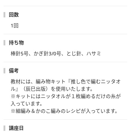
【事前にお届けするもの】
回数
編み物キット『推し色で編むニッタオル』、ご案内用紙（レッ
スン参加方法ZoomURLやID・アーカイブ視聴方法など）
1回
※開催日の3～5日前にヴォーグ学園より発送をいたします。
持ち物
【受講方法】
・ビデオ・WEB会議アプリケーション「Zoomウェビナー」を
棒針5号、かぎ針3/0号、とじ針、ハサミ
使用します。
※受講生皆様は画面に映る事はありません。
備考
欠席時も安心！
教材には、編み物キット『推し色で編むニッタオ
【見逃し配信があります】
ル』（辰巳出版）を使用いたします。

・当日配信した講習のアーカイブをご視聴いただけます。視聴
※キットにはニッタオルが１枚編めるだけの糸が
方法は事前にお届けする「ご案内用紙」に記載しています。
入っています。

（講座日程が合わない場合、全てのレッスンを見逃し配信でご
※細編み＆かのこ編みのレシピが入っています。
視聴いただく事も可能です）
※質問はLIVE配信中のみ受付いたします。ご了承ください。
講座日
＜視聴期間は2025年4月30日迄＞