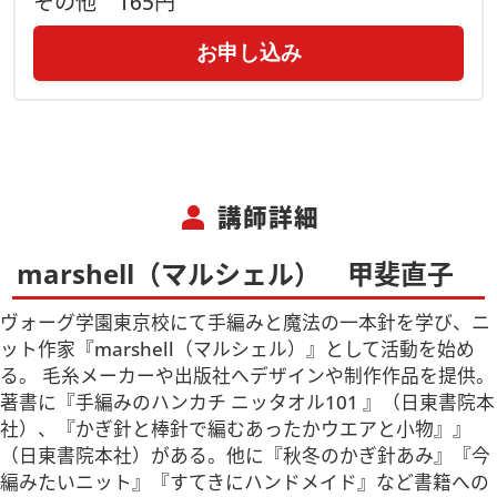
その他
165円
お申し込み
person
講師詳細
marshell（マルシェル） 甲斐直子
ヴォーグ学園東京校にて手編みと魔法の一本針を学び、ニ
ット作家『marshell（マルシェル）』として活動を始め
る。 毛糸メーカーや出版社へデザインや制作作品を提供。
著書に『手編みのハンカチ ニッタオル101 』（日東書院本
社）、『かぎ針と棒針で編むあったかウエアと小物』』
（日東書院本社）がある。他に『秋冬のかぎ針あみ』『今
編みたいニット』『すてきにハンドメイド』など書籍への