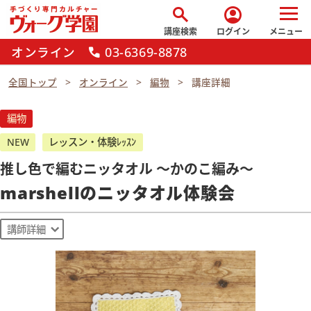
search
account_circle
講座検索
ログイン
メニュー
オンライン
03-6369-8878
call
全国トップ
オンライン
編物
講座詳細
編物
NEW
レッスン・体験ﾚｯｽﾝ
推し色で編むニッタオル ～かのこ編み～
marshellのニッタオル体験会
講師詳細