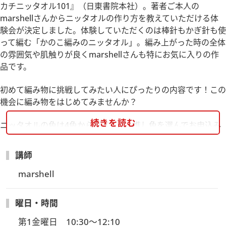
カチニッタオル101』（日東書院本社）。著者ご本人の
marshellさんからニッタオルの作り方を教えていただける体
験会が決定しました。体験していただくのは棒針もかぎ針も使
って編む「かのこ編みのニッタオル」。編み上がった時の全体
の雰囲気や肌触りが良くmarshellさんも特にお気に入りの作
品です。
初めて編み物に挑戦してみたい人にぴったりの内容です！この
機会に編み物をはじめてみませんか？
続きを読む
ニッタオルの色は4色から選べます。推し色を選んでお申込み
ください。
使用毛糸:ハマナカポームベビーカラー イエロー（色番号
講師
301）・ブルー（色番号95）・オレンジ（色番号92）・ピンク
（色番号91）
marshell
毛糸の色はこちらからご覧ください。
曜日・時間
【お申込み受付締切】
2/26(水)23:59まで
第1金曜日　10:30～12:10