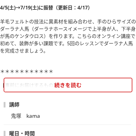
4/5(土)→7/19(土)に振替（更新日：4/17）
羊毛フェルトの技法に異素材を組み合わせ、手のひらサイズの
ダーラナ人馬（ダーラナホースイメージで上半身が人、下半身
が馬のケンタウロス）を作ります。こちらのオンライン講座で
初めて、装飾が多い課題です。5回のレッスンでダーラナ人馬
を完成させましょう。
＊＊＊＊＊＊＊＊＊＊＊
続きを読む
【事前にお届けするもの】
・教材キット、テキスト
※開催日の1週間前程度にヴォーグ学園東京校より発送いた
講師
します。
鬼塚　kama
【予約受付締切】
2025年3月21日(金)17:00まで
曜日・時間