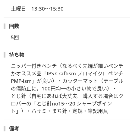
【受講方法】
土曜日　13:30～15:30
ビデオ・Web会議アプリケーション「Zoom meeting」を使用
します。Zoomのサービス、機能、セキュリティ等を各自ご理
回数
解いただいた上でご参加ください。
5回
【アーカイブ視聴】
開催日より2週間は当日配信したZoom講習のアーカイブ視聴
持ち物
をしていただくことができます。アーカイブ視聴方法につきま
しては、レッスン終了後にメールにてご案内させていただきま
ニッパー付きペンチ（なるべく先端が細いペンチ
す。
かオススメ品「IPS Craftism プロマイクロペンチ 
PMP-ism」が良い）・カッターマット（テーブル
【注意事項】
の傷防止に。100円均一の小さい物で良い）・

ビデオ・Web会議アプリケーション「Zoom meeting」を使用
とじ針（自宅にあれば大丈夫。購入する場合はク
します。Zoomのサービス、機能、セキュリティ等を各自ご理
ロバーの「とじ針no15～20 シャープポイン
解いただいた上でご参加ください。カメラ・マイクはOFFのま
ト」）・ハサミ・まち針・定規・筆記用具
までもご参加可能です。
授業は日本語のみで行います。
日本国内在住の方のみご参加いただけます。
備考