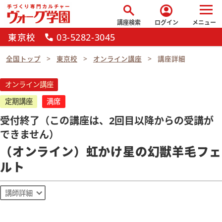
search
account_circle
講座検索
ログイン
メニュー
東京校
03-5282-3045
call
全国トップ
東京校
オンライン講座
講座詳細
オンライン講座
定期講座
満席
受付終了（この講座は、2回目以降からの受講が
できません）
（オンライン）虹かけ星の幻獣羊毛フェ
ルト
講師詳細