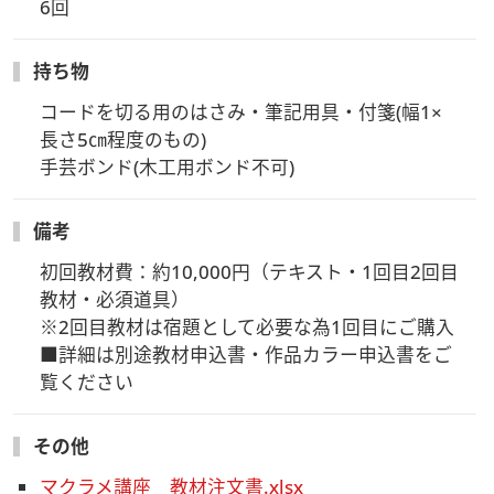
6回
持ち物
コードを切る用のはさみ・筆記用具・付箋(幅1×
長さ5㎝程度のもの)

手芸ボンド(木工用ボンド不可)
備考
初回教材費：約10,000円（テキスト・1回目2回目
教材・必須道具）

※2回目教材は宿題として必要な為1回目にご購入

■詳細は別途教材申込書・作品カラー申込書をご
覧ください
その他
マクラメ講座 教材注文書.xlsx