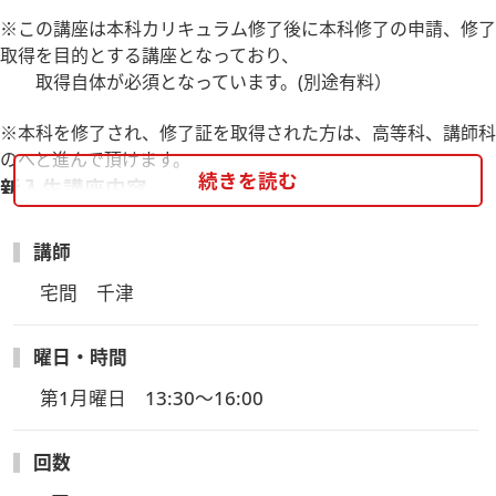
※この講座は本科カリキュラム修了後に本科修了の申請、修了
取得を目的とする講座となっており、
取得自体が必須となっています。(別途有料）
※本科を修了され、修了証を取得された方は、高等科、講師科
のへと進んで頂けます。
続きを読む
新入生講座内容
１回目レザーブレスレット・コースター
２回目コットンバッグ
講師
３回目センターピース
宅間　千津
４回目ドアベル
５回目ハンギング
６回目カバンドリー３種
曜日・時間
第1月曜日　13:30～16:00
回数