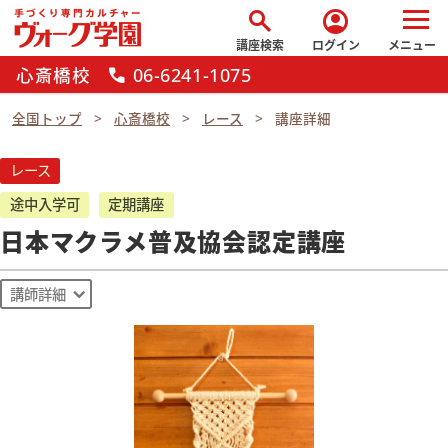
search
account_circle
講座検索
ログイン
メニュー
心斎橋校
06-6241-1075
call
全国トップ
心斎橋校
レース
講座詳細
レース
途中入学可
定期講座
日本マクラメ普及協会認定講座
講師詳細