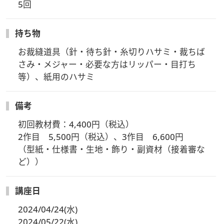
5回
持ち物
お裁縫道具（針・待ち針・糸切りハサミ・裁ちば
さみ・メジャー・必要な方はリッパー・目打ち
等）、紙用のハサミ
備考
初回教材費：4,400円（税込）

2作目　5,500円（税込）、3作目　6,600円

（型紙・仕様書・生地・飾り・副資材（接着審な
ど））
講座日
2024/04/24(水)
2024/05/22(水)