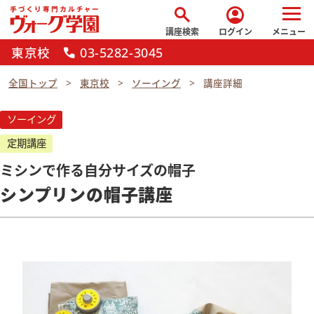
search
account_circle
講座検索
ログイン
メニュー
東京校
03-5282-3045
call
全国トップ
東京校
ソーイング
講座詳細
ソーイング
定期講座
ミシンで作る自分サイズの帽子
シンプリンの帽子講座