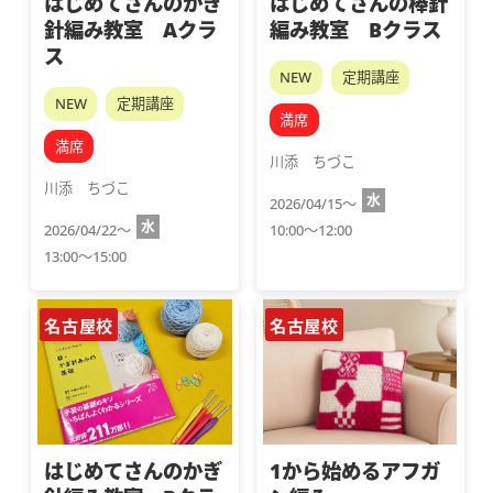
はじめてさんのかぎ
はじめてさんの棒針
針編み教室 Aクラ
編み教室 Bクラス
ス
NEW
定期講座
NEW
定期講座
満席
満席
川添　ちづこ
川添　ちづこ
水
2026/04/15～
水
2026/04/22～
10:00～12:00
13:00～15:00
名古屋校
名古屋校
はじめてさんのかぎ
1から始めるアフガ