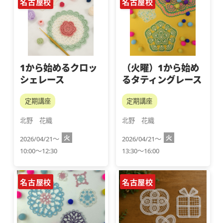
名古屋校
名古屋校
1から始めるクロッ
（火曜）1から始め
シェレース
るタティングレース
定期講座
定期講座
北野　花織
北野　花織
火
火
2026/04/21～
2026/04/21～
10:00～12:30
13:30～16:00
名古屋校
名古屋校