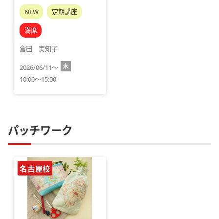
NEW
定期講座
満席
倉田　実知子
木
2026/06/11～
10:00～15:00
パッチワーク
名古屋校