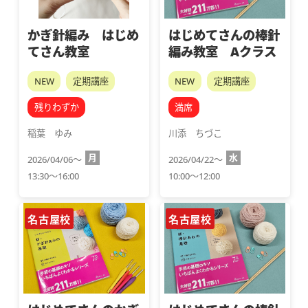
かぎ針編み はじめ
はじめてさんの棒針
てさん教室
編み教室 Aクラス
NEW
定期講座
NEW
定期講座
残りわずか
満席
稲葉　ゆみ
川添　ちづこ
月
水
2026/04/06～
2026/04/22～
13:30～16:00
10:00～12:00
名古屋校
名古屋校