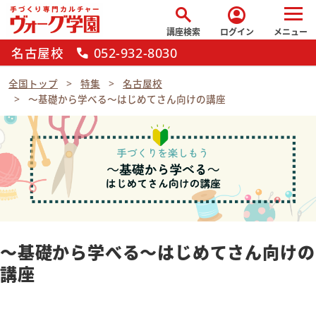
search
account_circle
講座検索
ログイン
メニュー
名古屋校
052-932-8030
call
全国トップ
特集
名古屋校
～基礎から学べる～はじめてさん向けの講座
～基礎から学べる～はじめてさん向けの
講座