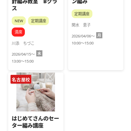
針編み教室 Bクラ
ン編み
ス
定期講座
NEW
定期講座
関水　恵子
満席
月
2026/04/06～
10:00～15:00
川添　ちづこ
水
2026/04/15～
13:00～15:00
名古屋校
はじめてさんのセー
ター編み講座