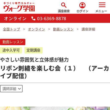
search
account_circle
講座検索
ログイン
メニュー
オンライン
03-6369-8878
call
全国トップ
オンライン
動画レッスン
講座詳細
動画レッスン
途中入学可
定期講座
やさしい雰囲気と立体感が魅力
リボン刺繡を楽しむ会（１） （アーカ
イブ配信）
講師詳細