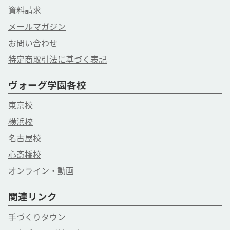
2026/7/1～9/30
資料請求
（期間内は全回分をご視聴いただけます）
メールマガジン
【注意事項】
お問い合わせ
◆［事前にお届けするもの］をお受け取りになりましたら、同
特定商取引法に基づく表記
梱の＂ご案内用紙＂をよく読み、材料キットの内容物が揃って
いるかご確認をお願い致します。
ヴォーグ学園各校
◆万が一、キット内容に不備があり交換が必要な場合は到着後
３日以内にご連絡ください。尚、不備のあったキットは不備内
東京校
容確認の為に着払いでご返送いただきます。ご了承ください。
横浜校
【主催】
名古屋校
ヴォーグ学園オンライン事業部
心斎橋校
ご予約・お問合せはお電話でも
ＴＥＬ 03－6369－8878
オンライン・動画
営業時間 9：30－17：30
関連リンク
手づくりタウン