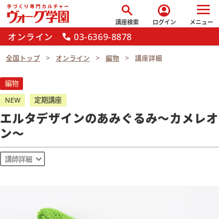
search
account_circle
講座検索
ログイン
メニュー
オンライン
03-6369-8878
call
全国トップ
オンライン
編物
講座詳細
編物
NEW
定期講座
エルタデザインのあみぐるみ～カメレオ
ン～
講師詳細