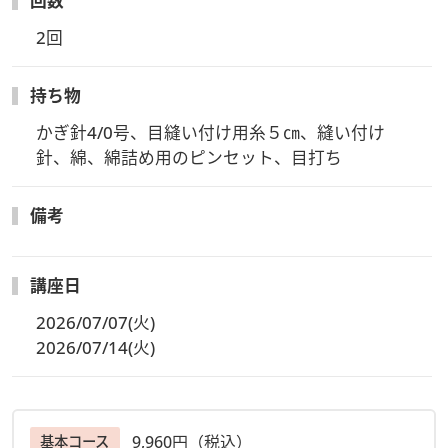
回数
【お申込み受付締切】
2回
7/1(水)23:59まで
持ち物
【教材内容】
・オリジナルレシピ ・毛糸（ハマナカ ピッコロ2色） ・ボ
かぎ針4/0号、目縫い付け用糸５㎝、縫い付け
タンアイ
針、綿、綿詰め用のピンセット、目打ち
上記内容と、ご案内用紙（レッスン参加方法ZoomURLやID・
備考
アーカイブ視聴方法など）を開催日の3～5日前にヴォーグ学
園より発送を予定しています。
講座日
【受講方法】
・ビデオ・Ｗｅｂ会議アプリケーション「Zoomウェビナー」
2026/07/07(火)
を使用します。
2026/07/14(火)
※受講生皆様は画面に映る事はありません。
欠席時も安心！
【見逃し配信があります】
9,960円（税込）
基本コース