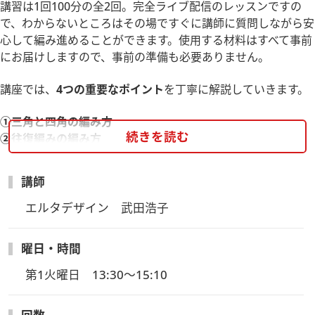
講習は1回100分の全2回。完全ライブ配信のレッスンですの
で、わからないところはその場ですぐに講師に質問しながら安
心して編み進めることができます。使用する材料はすべて事前
にお届けしますので、事前の準備も必要ありません。
講座では、
4つの重要なポイント
を丁寧に解説していきます。
①三角と四角の編み方
続きを読む
②往復編みの編み方
③糸渡しの方法
④ピコットや編み出しの手法
講師
編みぐるみならではの絶妙な可愛らしさを楽しみながら、作品
エルタデザイン　武田浩子
作りの幅が広がる一生モノの技法を一緒に学びましょう。
曜日・時間
※こちらの講座は複数受講割引対象外、入学金不要の講座とな
ります。
第1火曜日　13:30～15:10
※最少催行人員に達しない場合は開催を見送る場合がございま
す。