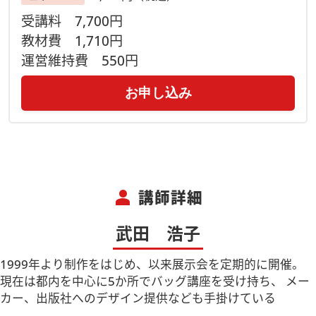
・当日配信した講習のアーカイブをご視聴いただけます。視聴
受講料
7,700円
方法は事前にお届けする「ご案内用紙」に記載しています。
教材費
1,710円
（講座日程が合わない場合、全てのレッスンを見逃し配信でご
視聴いただく事も可能です）
運営維持費
550円
※質問はLIVE配信中のみ受付いたします。ご了承ください。
＜視聴期間は2026年8月31日(月)迄＞
お申し込み
person
講師詳細
武田 浩子
1999年より制作をはじめ、以来展示会を定期的に開催。
現在は都内を中心に5か所でバッグ講座を受け持ち、 メー
カー、出版社へのデザイン提供なども手掛けている