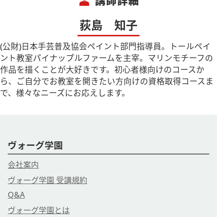
person
講師詳細
荻島 知子
(公財)日本手芸普及協会ペイント部門指導員。トールペイ
ント教室パイナップルファームを主宰。マリンモチーフの
作品を描くことが大好きです。初心者様向けのコースか
ら、ご自分でお教室を開きたい方向けの資格取得コースま
で、様々なニーズにお応えします。
ヴォーグ学園
会社案内
ヴォーグ学園 受講規約
Q&A
ヴォーグ学園とは