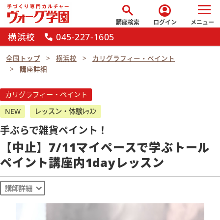
search
account_circle
講座検索
ログイン
メニュー
横浜校
045-227-1605
call
全国トップ
横浜校
カリグラフィー・ペイント
講座詳細
カリグラフィー・ペイント
NEW
レッスン・体験ﾚｯｽﾝ
手ぶらで雑貨ペイント！
【中止】7/11マイペースで学ぶトール
ペイント講座内1dayレッスン
講師詳細