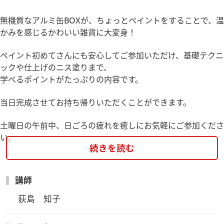
無機質なアルミ缶BOXが、ちょっとペイントをすることで、温
かみを感じるかわいい雑貨に大変身！
ペイント初めてさんにも安心してご参加いただけ、基礎テクニ
ックや仕上げのニス塗りまで、
学べるポイントがたっぷりの内容です。
当日完成させてお持ち帰りいただくことができます。
土曜日の午前中、日ごろの疲れを癒しにお気軽にご参加くださ
い。
続きを読む
定期講座内で行うため、普段の授業の雰囲気を体験していただ
けます。
講師
気に入っていただければ途中受講も受入れ可能ですので、ぜひ
荻島　知子
お気軽にご参加ください。