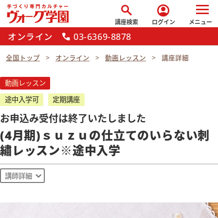
search
account_circle
講座検索
ログイン
メニュー
オンライン
03-6369-8878
call
全国トップ
オンライン
動画レッスン
講座詳細
動画レッスン
途中入学可
定期講座
お申込み受付は終了いたしました
(4月期)ｓｕｚｕの仕立てのいらない刺
繡レッスン※途中入学
講師詳細