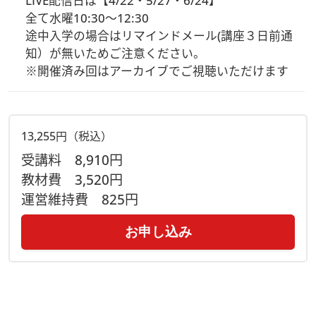
LIVE配信日は【4/22・5/27・6/24】

・オリジナルキット（ハンカチ２枚、刺繍糸、接着芯、フェル
トなど）、テキスト、ご案内用紙（レッスン参加方法
全て水曜10:30～12:30

ZoomURLやID・アーカイブ視聴方法など）
途中入学の場合はリマインドメール(講座３日前通
※お支払完了後、キット材料を準備いたします。
知）が無いためご注意ください。

1週間～10日お時間いただく場合がございます。ご了承く
※開催済み回はアーカイブでご視聴いただけます
ださい。
佐川急便にてヴォーグ学園より発送予定。お届け着日は地
域により差がございます。
13,255円（税込）
【受講方法】
受講料
8,910円
・ビデオ・Ｗｅｂ会議アプリケーション「Zoomウェビナー」
教材費
3,520円
を使用します。
運営維持費
825円
※受講生皆様は画面に映る事はありません。
お申し込み
欠席時も安心！
【見逃し配信があります】
・当日配信した講習のアーカイブをご視聴いただけます。視聴
方法は事前にお届けする「ご案内用紙」に記載しています。
（講座日程が合わない場合、全てのレッスンを見逃し配信でご