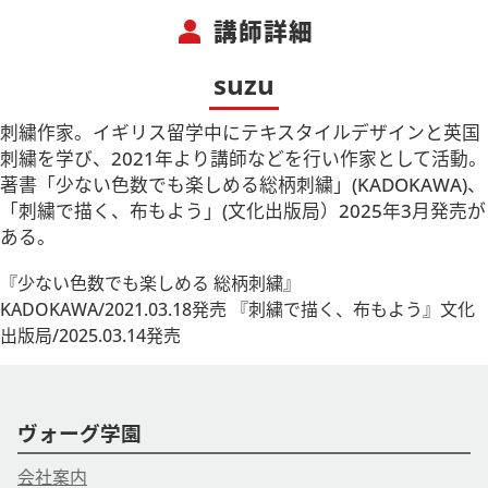
視聴いただく事も可能です）
person
講師詳細
※質問はLIVE配信中のみ受付いたします。ご了承ください。
＜視聴期間は2026年7月31日(金)迄＞
suzu
【注意事項】
刺繍作家。イギリス留学中にテキスタイルデザインと英国
◆Zoomのサービス、機能、セキュリティ等を各自ご理解いた
刺繍を学び、2021年より講師などを行い作家として活動。
だいた上でご参加ください。参加方法・接続環境についてはこ
著書「少ない色数でも楽しめる総柄刺繍」(KADOKAWA)、
ちらをご確認ください。
「刺繍で描く、布もよう」(文化出版局）2025年3月発売が
◆［事前にお届けするもの］をお受け取りになりましたら、同
ある。
梱の＂ご案内用紙＂をよく読み、材料キットの内容物が揃って
『少ない色数でも楽しめる 総柄刺繍』
いるかご確認をお願い致します。
KADOKAWA/2021.03.18発売 『刺繍で描く、布もよう』文化
◆万が一、キット内容に不備があり交換が必要な場合は到着後
出版局/2025.03.14発売
３日以内にご連絡ください。尚、不備のあったキットは不備内
容確認の為に着払いでご返送いただきます。ご了承ください。
【主催】
ヴォーグ学園
ヴォーグ学園オンライン事業部
ご予約・お問合せはお電話でも
会社案内