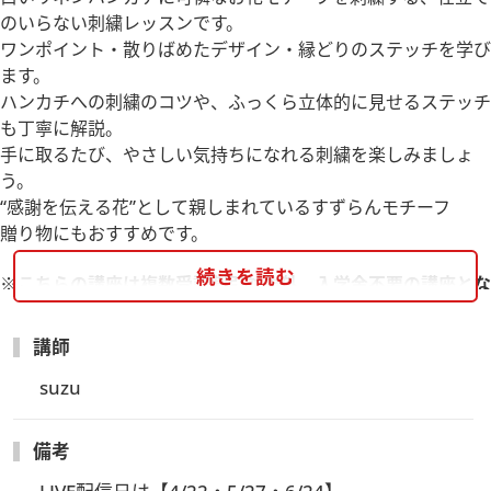
のいらない刺繍レッスンです。
ワンポイント・散りばめたデザイン・縁どりのステッチを学び
ます。
ハンカチへの刺繍のコツや、ふっくら立体的に見せるステッチ
も丁寧に解説。
手に取るたび、やさしい気持ちになれる刺繍を楽しみましょ
う。
“感謝を伝える花”として親しまれているすずらんモチーフ
贈り物にもおすすめです。
続きを読む
※こちらの講座は複数受講割引対象外、入学金不要の講座とな
ります。
＊＊＊＊＊＊＊＊＊＊＊＊＊
講師
【参加費について】
suzu
・別途教材費(送料含）とその他(運営維持費275円×回数)が必
要となります。
備考
【事前にお届けするもの】