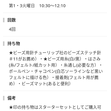
◆6/28(日)迄にお申込と支払完了の方→ 6/30(火)にキット発
第1・3火曜日　10:30～12:10
送いたします
回数
◆6/28以降にお申込の方へは、お支払確認後2～3日以内にキ
ット発送いたします
4回
・その場合、講座日までにキットをお届け出来ない可能性があ
ります。
持ち物
ご了承いただけますようお願い申し上げます。
アーカイブ視聴でのご受講となります。
★ビーズ用針チューリップ社のビーズステッチ針
＃11がお薦め）・★ビーズ用糸(白/黒）・はさみ
◆お申込み締め切りは7/31(金）迄を予定です
(糸/フェルト/紙カット用）・糸通し(必要な方）・
・講座開催後のお申込につきましてはアーカイブ視聴でのご受
ボールペン・チャコペン(白芯ソーラインなど黒い
講となります。
フェルトに描ける色）・接着剤(フェルト用が薦
ご了承くださいませ。
め）・ビーズマット(あると便利）
※教材の数量の関係で予定より早く締め切らせていただく場合
備考
がございます。
※材料キットの発送は、お支払完了確認後となります。
★印の持ち物はスターターセットとしてご購入可