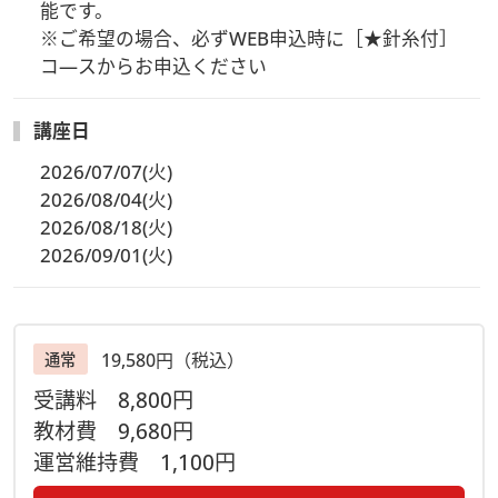
能です。

【事前にお届けするもの】
※ご希望の場合、必ずWEB申込時に［★針糸付］
・オリジナルキット、テキスト、ご案内用紙（レッスン参加方
コ―スからお申込ください
法ZoomURLやID・アーカイブ視聴方法など）
※講座開講の約1週間前に佐川急便にてヴォーグ学園より発
送予定。お届け着日は地域により差がございます。
講座日
2026/07/07(火)
【受講方法】
2026/08/04(火)
・ビデオ・Ｗｅｂ会議アプリケーション「Zoomウェビナー」
2026/08/18(火)
を使用します。
2026/09/01(火)
※受講生皆様は画面に映る事はありません。
欠席時も安心！
【見逃し配信があります】
19,580円（税込）
通常
・当日配信した講習のアーカイブをご視聴いただけます。視聴
方法は事前にお届けする「ご案内用紙」に記載しています。
受講料
8,800円
（講座日程が合わない場合、全てのレッスンを見逃し配信でご
教材費
9,680円
視聴いただく事も可能です）
運営維持費
1,100円
※質問はLIVE配信中のみ受付いたします。ご了承ください。
＜視聴期間は2026年10月31日(土)迄＞