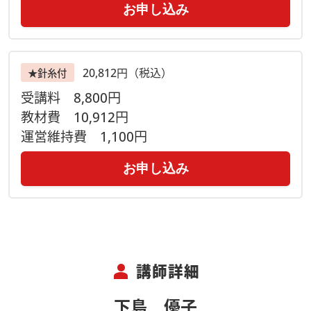
お申し込み
【注意事項】
◆Zoomのサービス、機能、セキュリティ等を各自ご理解いた
20,812円（税込）
★針糸付
だいた上でご参加ください。参加方法・接続環境についてはこ
受講料
8,800円
ちらをご確認ください。
◆［事前にお届けするもの］をお受け取りになりましたら、同
教材費
10,912円
梱の＂ご案内用紙＂をよく読み、材料キットの内容物が揃って
運営維持費
1,100円
いるかご確認をお願い致します。
◆万が一、キット内容に不備があり交換が必要な場合は到着後
お申し込み
３日以内にご連絡ください。尚、不備のあったキットは不備内
容確認の為に着払いでご返送いただきます。ご了承ください。
【主催】
ヴォーグ学園オンライン事業部
ご予約・お問合せはお電話でも
person
講師詳細
ＴＥＬ ０３－６３６９－８８７８
営業時間 9：30－17：15
下島 優子