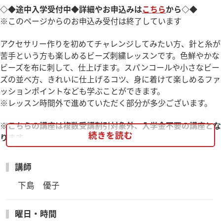
◇◆途中入学受付中◆詳細やお申込みは
こちら
から◇◆
※このページからのお申込み受付は終了しています
アクセサリー作りを初めてチャレンジしてみたい方、針と糸が
苦手という方も楽しめるビーズ刺繍レッスンです。色鮮やかな
ビーズを布に刺して、仕上げます。スパンコールや小さなビー
ズの並べ方、きれいに仕上げるコツ、身に着けて楽しめるファ
ッションポイントなども学ぶことができます。
※レッスン時間外で進めていただく部分が多少ございます。
※こちらの講座は複数受講割引対象外、入学金不要の講座とな
続きを読む
ります。
＊＊＊＊＊＊＊＊＊＊＊＊＊
講師
【参加費について】
・別途教材費(送料含）とその他(運営維持費275円税込×回数)
下島　優子
が必要となります。
曜日・時間
【お申込み受付締切】