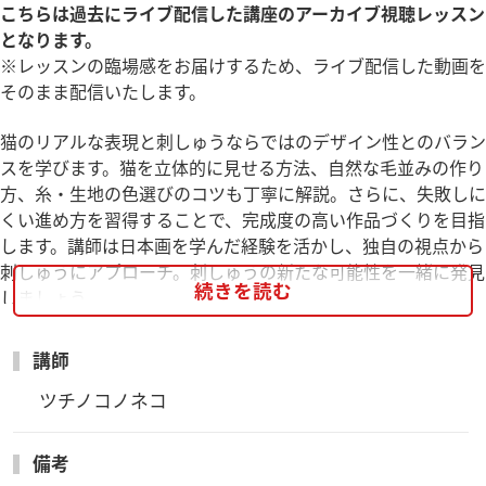
こちらは過去にライブ配信した講座のアーカイブ視聴レッスン
となります。
※レッスンの臨場感をお届けするため、ライブ配信した動画を
そのまま配信いたします。
猫のリアルな表現と刺しゅうならではのデザイン性とのバラン
スを学びます。猫を立体的に見せる方法、自然な毛並みの作り
方、糸・生地の色選びのコツも丁寧に解説。さらに、失敗しに
くい進め方を習得することで、完成度の高い作品づくりを目指
します。講師は日本画を学んだ経験を活かし、独自の視点から
刺しゅうにアプローチ。刺しゅうの新たな可能性を一緒に発見
続きを読む
しましょう。
※現在、書籍「うちのコ！ねこ刺しゅう」が品切れとなってお
講師
り、本付きキットの受付を停止しております
※こちらの講座は複数受講割引対象外、入学金不要の講座とな
ツチノコノネコ
ります。
※一部印刷物にて運営維持費が165円／回となっておりました
備考
が4/1以降の講座より275円／回となります。