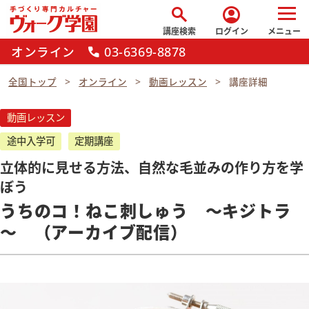
search
account_circle
講座検索
ログイン
メニュー
オンライン
03-6369-8878
call
全国トップ
オンライン
動画レッスン
講座詳細
動画レッスン
途中入学可
定期講座
立体的に見せる方法、自然な毛並みの作り方を学
ぼう
うちのコ！ねこ刺しゅう ～キジトラ
～ （アーカイブ配信）