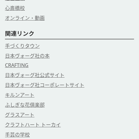
ヴォーグ学園オンライン事業部
心斎橋校
ご予約・お問合せはお電話でも
オンライン・動画
ＴＥＬ 03-6369-8878
営業時間 9：30 - 17：15
関連リンク
手づくりタウン
日本ヴォーグ社の本
CRAFTING
日本ヴォーグ社公式サイト
日本ヴォーグ社コーポレートサイト
キルンアート
ふしぎな花倶楽部
グラスアート
クラフトハート トーカイ
手芸の学校