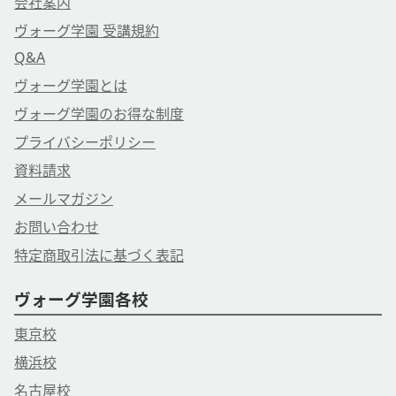
会社案内
・3/20迄にお申込→3/25～28頃にヴォーグ学園より発送予
ヴォーグ学園 受講規約
定。
Q&A
※それ以降はお申込完了後7～10以内に発送となります。
・お申込は4/30迄を予定しております。
ヴォーグ学園とは
※お届け着日は地域により差がございます。
ヴォーグ学園のお得な制度
※材料が無くなり次第、受付終了となります。
プライバシーポリシー
【アーカイブ配信視聴期間】
資料請求
2026/4/1/～6/30
メールマガジン
【注意事項】
お問い合わせ
◆［事前にお届けするもの］をお受け取りになりましたら、同
特定商取引法に基づく表記
梱の＂ご案内用紙＂をよく読み、材料キットの内容物が揃って
いるかご確認をお願い致します。
ヴォーグ学園各校
◆万が一、キット内容に不備があり交換が必要な場合は到着後
３日以内にご連絡ください。尚、不備のあったキットは不備内
東京校
容確認の為に着払いでご返送いただきます。ご了承ください。
横浜校
名古屋校
【主催】