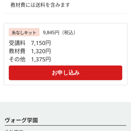
教材費には送料を含みます
【ご準備いただくもの】
・書籍『うちのコ！ねこ刺しゅう』 ・針 ・糸通し ・糸切
りバサミ ・刺繍枠(8cmか10cm) ・チャコペーパー ・
9,845円（税込）
トレーサーかボールペン ・ミリペン(用意が難しければ細い
糸なしキット
チャコペン、講師は0.1mmのミリペンを使用) ・鏡 ・ボン
受講料
7,150円
ド ・爪楊枝(5本くらい) ・洗濯バサミ(数個)
教材費
1,320円
＊＊＊＊＊＊＊＊＊＊＊＊＊
その他
1,375円
【届けするもの】
お申し込み
通常キット：刺しゅう糸 24色、シーチング、接着芯、図案
コピー
※教材代金に送料等の発送手数料を含みます
※本付きキットの方は通常キットの内容に書籍『うちのコ！ね
こ刺しゅう』（日本ヴォーグ社刊）を一緒にお送りします
※糸なしキットは、通常キットから刺しゅう糸を除いた内容に
なります。
ヴォーグ学園
【お申込締め切りや発送について】