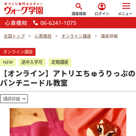
search
account_circle
講座検索
ログイン
メニュー
心斎橋校
06-6241-1075
call
全国トップ
心斎橋校
オンライン講座
講座詳細
オンライン講座
NEW
途中入学可
定期講座
【オンライン】アトリエちゅうりっぷの
パンチニードル教室
講師詳細