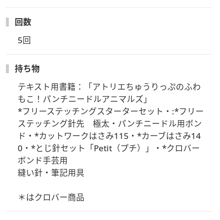
③ 6/22 キャバリアのブローチ 教材費：3,000円
④ 7/27 ハチワレ猫のブローチ 教材費：3,000円
回数
⑤ 9/28 リスの巾着 教材費：4,000円
5回
■受講料・教材費等のお支払は一括支払のみとなります。
■複数受講割引対象の講座です。
持ち物
【受講方法】
テキスト用書籍：「アトリエちゅうりっぷのふわ
ビデオ・Web会議アプリケーション「Zoom meeting」を使用
もこ！パンチニードルアニマルズ」

します。Zoomのサービス、機能、セキュリティ等を各自ご理
*フリーステッチングスターターセット・:*フリー
解いただいた上でご参加ください。
ステッチング針先　極太・パンチニードル用ボン
ド・*カットワークはさみ115・*カーブはさみ14
【アーカイブ視聴】
0・*とじ針セット「Petit（プチ）」・*クロバー
開催日より2週間は当日配信したZoom講習のアーカイブ視聴
ボンド手芸用

をしていただくことができます。アーカイブ視聴方法につきま
縫い針・筆記用具

しては、レッスン終了後にメールにてご案内させていただきま
す。
＊はクロバー商品
【注意事項】