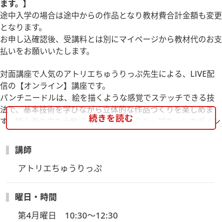
ます。】
途中入学の場合は途中からの作品となり教材費合計金額も変更
となります。
お申し込確認後、受講料とは別にマイページから教材代のお支
払いをお願いいたします。
対面講座で人気のアトリエちゅうりっぷ先生による、LIVE配
信の【オンライン】講座です。
パンチニードルは、絵を描くような感覚でステッチできる技
法で、基本技術を学びながら立体的な作品づくりを楽しめま
続きを読む
す。初心者の方も大歓迎。材料選びからループカットのポイン
ト、動物の細かな表情の表現方法まで丁寧にお教えします。
配信は「Zoom Meeting」を使用し、授業中のご質問にも対応
講師
いたします。講座開催日から2週間は、当日の配信内容をアー
アトリエちゅうりっぷ
カイブで繰り返し視聴可能ですので、復習も安心して行ってい
ただけます。
曜日・時間
① 4/27 シマエナガのブローチ 教材費：3,000円
第4月曜日　10:30～12:30
② 5/25 お座りパンダのトートバッグ 教材費：4,000円