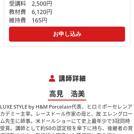
受講料
2,500円
教材費
6,120円
維持費
165円
お申し込み
person
講師詳細
高見 浩美
LUXE STYLE by H&M Porcelain代表、ヒロミポーセレンア
カデミー主宰。レースドール作家の母と、故 エレングロー
ム先生に師事。米ドールショーにて史上最年少で3冠同時
受賞。講師として約50の認定校を傘下に持ち、後継者の育