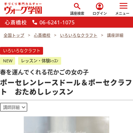
search
account_circle
講座検索
ログイン
メニュー
心斎橋校
06-6241-1075
call
全国トップ
心斎橋校
いろいろなクラフト
講座詳細
いろいろなクラフト
NEW
レッスン・体験ﾚｯｽﾝ
春を運んでくれる花かごの女の子
ポーセレンレースドール＆ポーセクラフ
ト おためしレッスン
講師詳細