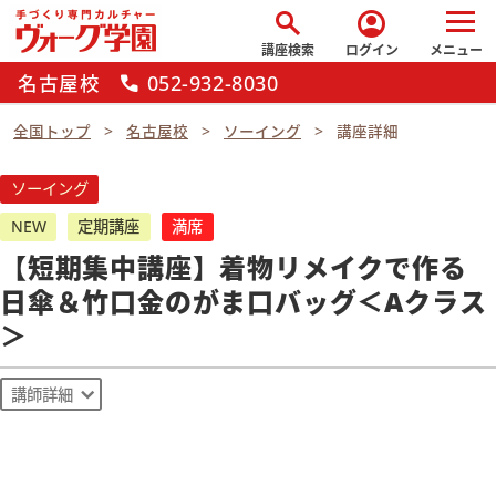
search
account_circle
講座検索
ログイン
メニュー
名古屋校
052-932-8030
call
全国トップ
名古屋校
ソーイング
講座詳細
ソーイング
NEW
定期講座
満席
【短期集中講座】着物リメイクで作る
日傘＆竹口金のがま口バッグ＜Aクラス
＞
講師詳細