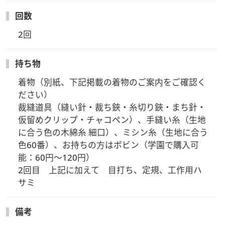
回数
2回
持ち物
着物（別紙、下記掲載の着物のご案内をご確認く
ださい）

裁縫道具（縫い針・裁ち鋏・糸切り鋏・まち針・
仮留めクリップ・チャコペン）、手縫い糸（生地
に合う色の木綿糸 細口）、ミシン糸（生地に合う
色60番）、お持ちの方はボビン（学園で購入可
能：60円～120円）

2回目　上記に加えて　目打ち、定規、工作用ハ
サミ
備考