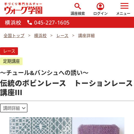
search
account_circle
講座検索
ログイン
メニュー
横浜校
045-227-1605
call
全国トップ
横浜校
レース
講座詳細
レース
定期講座
～チュール&バンシュへの誘い～
伝統のボビンレース トーションレース
講座Ⅲ
講師詳細