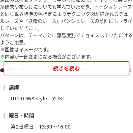
糸始末や布つけについても学んでいただき、トーションレース
と同じ世界標準の色指定によりテクニック図が描かれるチュー
ルレースや『妖精のレース』バンシュレースの意匠にもトライ
していただきます。
パターンは、テーマごとに難易度別でチョイスしていただける
ようご用意。
※画像はイメージです。
※内容が一部変更になる場合がございます。
続きを読む
●対象 ボビンを10ペア(20本)以上使用するトーションレース
を織ったことがある方向け
●新入生講座内容「トーションレースのサンプラー」
講師
YUKI先生のInstagramはこちら
ITO-TOWA style　YUKI
曜日・時間
第2日曜日　13:30～16:00