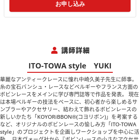
お申し込み
person
講師詳細
ITO-TOWA style YUKI
華麗なアンティークレースに憧れ中崎久美子先生に師事。
糸の宝石バンシュ・レースなどベルギーやフランス方面の
ボビンレースをメインに学び専門誌等で作品を発表。 現在
は本場ベルギーの技法をベースに、初心者から楽しめるサ
ンプラーやアクセサリー、結わえて飾れるボビンレースの
新しいかたち「KOYORiBBON®︎(コヨリボン)」を考案する
など、オリジナルのボビンレースの愉しみ方「ITO-TOWA
style」のプロジェクトを企画しワークショップを中心に活
動。 日本ヴォーグ社から『ボビンレースの小さなアクセサ