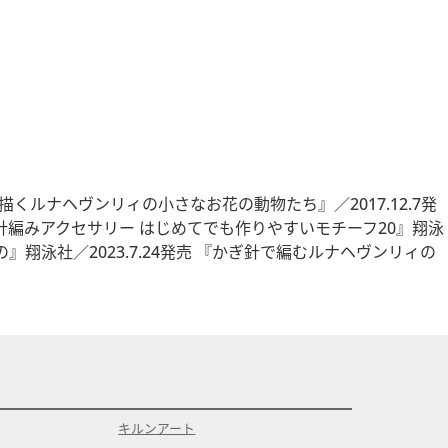
くルナヘヴンリィの小さなお花の動物たち』／2017.12.7発
ぎ針編みアクセサリー はじめてでも作りやすいモチーフ20』翔泳
』翔泳社／2023.7.24発売 『かぎ針で編むルナヘヴンリィの
キルンアート