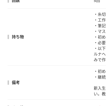
回数
5回
・糸切
・工作
・筆記
・マス
持ち物
・初め
・必要
・以下
ルナヘ
みで作
・初め
・継続
備考
新入生
い。教