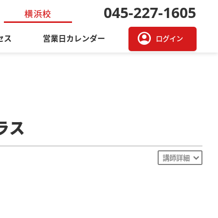
045-227-1605
横浜校
account_circle
セス
営業日カレンダー
ログイン
ラス
講師詳細