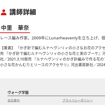
講師詳細
person
中里 華奈
レース編み作家。2009年にLunarheavenlyを立ち上げ
【著書】 『かぎ針で編むルナヘヴンリィの小さなお花のアクセサリ
売 『かぎ針で編むルナヘヴンリィの小さな花と実のブーケ』河出
社／2021.3.10発売 『ルナヘヴンリィのかぎ針編みで作る花
小さな花かんむりとリースのアクセサリ』河出書房新社／2024.
ヴォーグ学園
会社案内
プライバシーポリシー