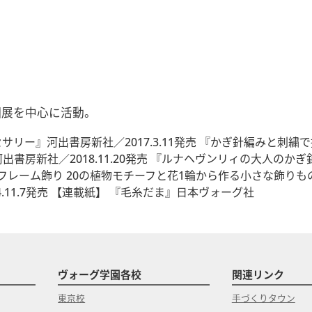
、個展を中心に活動。
ー』河出書房新社／2017.3.11発売 『かぎ針編みと刺繍で描
書房新社／2018.11.20発売 『ルナヘヴンリィの大人のか
のフレーム飾り 20の植物モチーフと花1輪から作る小さな飾りもの
11.7発売 【連載紙】 『毛糸だま』日本ヴォーグ社
ヴォーグ学園各校
関連リンク
東京校
手づくりタウン