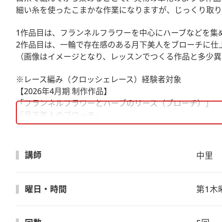
細い糸を使ったこまかな作業になりますが、じっくり取り
1作品目は、フランネルフラワーを中心にハーブなどを集
2作品目は、一輪で存在感のある月下美人をブローチに仕
（画像はイメージとなり、レッスンでつくる作品と多少異
※レース編み（クロッシェレース）経験者対象
【2026年4月期 制作作品】
「フランネルフラワーとハーブのリース（ブローチ）」
「月下美人のブローチ」
講座内容
1回目 フランネルフラワーの編み方
講師
中里　
2回目 ハーブの編み方、染め方
3回目 リース組み立て
4回目 リース仕上げ、月下美人の編み方
曜日・時間
第1木曜
5回目 月下美人の仕上げ