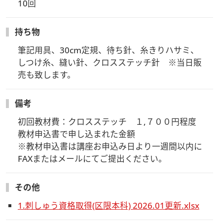
10回
持ち物
筆記用具、30cm定規、待ち針、糸きりハサミ、
しつけ糸、縫い針、クロスステッチ針　※当日販
売も致します。
備考
初回教材費：クロスステッチ　１,７００円程度

教材申込書で申し込まれた金額

※教材申込書は講座お申込み日より一週間以内に
FAXまたはメールにてご提出ください。
その他
1.刺しゅう資格取得(区限本科) 2026.01更新.xlsx