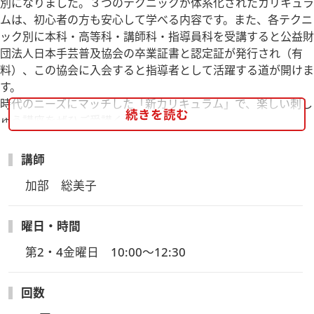
別になりました。３つのテクニックが体系化されたカリキュラ
ムは、初心者の方も安心して学べる内容です。また、各テクニ
ック別に本科・高等科・講師科・指導員科を受講すると公益財
団法人日本手芸普及協会の卒業証書と認定証が発行され（有
料）、この協会に入会すると指導者として活躍する道が開けま
す。
時代のニーズにマッチした「新カリキュラム」で、楽しい刺し
続きを読む
ゅう講座をぜひご受講ください。
新入生講座内容：区限刺しゅう 本科
・クロスステッチⅠ・キャンバスワークⅠ・ブラックワーク・
講師
スウェーデン刺しゅう 他
加部　総美子
曜日・時間
第2・4金曜日　10:00～12:30
回数