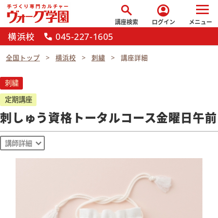
search
account_circle
講座検索
ログイン
メニュー
横浜校
045-227-1605
call
全国トップ
横浜校
刺繍
講座詳細
刺繍
定期講座
刺しゅう資格トータルコース金曜日午前
講師詳細