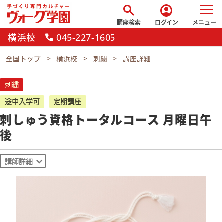
search
account_circle
講座検索
ログイン
メニュー
横浜校
045-227-1605
call
全国トップ
横浜校
刺繍
講座詳細
刺繍
途中入学可
定期講座
刺しゅう資格トータルコース 月曜日午
後
講師詳細