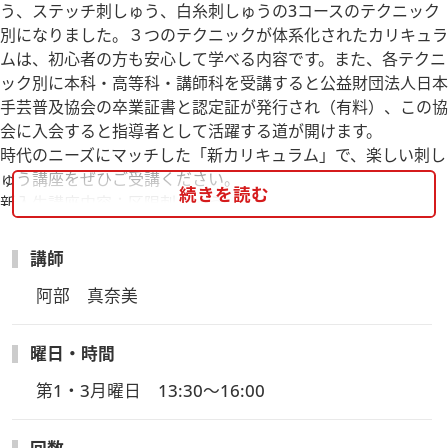
う、ステッチ刺しゅう、白糸刺しゅうの3コースのテクニック
別になりました。３つのテクニックが体系化されたカリキュラ
ムは、初心者の方も安心して学べる内容です。また、各テクニ
ック別に本科・高等科・講師科を受講すると公益財団法人日本
手芸普及協会の卒業証書と認定証が発行され（有料）、この協
会に入会すると指導者として活躍する道が開けます。
時代のニーズにマッチした「新カリキュラム」で、楽しい刺し
ゅう講座をぜひご受講ください。
続きを読む
新入生講座内容：区限刺しゅう
クロスステッチⅠ・キャンバスワークⅠ・ブラックワーク・ス
ウェーデン刺しゅう 他
講師
阿部　真奈美
曜日・時間
第1・3月曜日　13:30～16:00