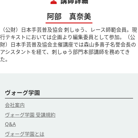
person
講師詳細
阿部 真奈美
（公財）日本手芸普及協会 刺しゅう、レース師範会員。現
行テキストにおいては企画より編集委員として参加。（公
財）日本手芸普及協会主催講座では森山多喜子名誉会長の
アシスタントを経て、刺しゅう部門本部講師を務めてき
た。
ヴォーグ学園
会社案内
ヴォーグ学園 受講規約
Q&A
ヴォーグ学園とは