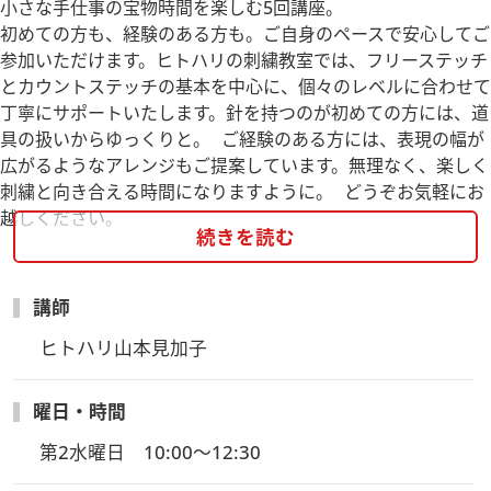
小さな手仕事の宝物時間を楽しむ5回講座。
初めての方も、経験のある方も。ご自身のペースで安心してご
参加いただけます。ヒトハリの刺繍教室では、フリーステッチ
とカウントステッチの基本を中心に、個々のレベルに合わせて
丁寧にサポートいたします。針を持つのが初めての方には、道
具の扱いからゆっくりと。 ご経験のある方には、表現の幅が
広がるようなアレンジもご提案しています。無理なく、楽しく
刺繍と向き合える時間になりますように。 どうぞお気軽にお
越しください。
続きを読む
hitohariヒトハリInstagram
【カリキュラム】
講師
４月『ミモザの巾着』 11,000円
ヒトハリ山本見加子
５月『ギンガムチェックのステッチサンプラー』 8,800円
６月『マリンのクロスステッチ』 13,200円
曜日・時間
７月『ダーナラホース』 4,400円
９月『アザミ巾着』 7,700円
第2水曜日　10:00～12:30