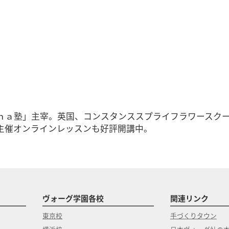
ｎａ塾」主宰。英国、コンスタンススプライフラワースク
主催オンラインレッスンも好評開講中。
ヴォーグ学園各校
関連リンク
東京校
手づくりタウン