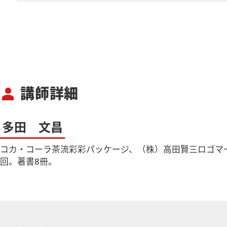
講師詳細
person
多田 文昌
コカ・コーラ茶流彩彩パッケージ、（株）高田賢三ロゴマーク、藤井
回。著書8冊。