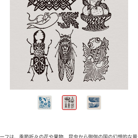
ーフは、季節折々の花や果物、昆虫から御伽の国の幻想的な風