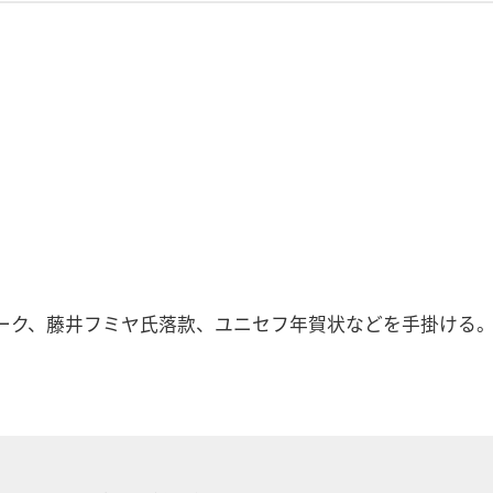
フミヤ氏落款、ユニセフ年賀状などを手掛ける。「The Muse