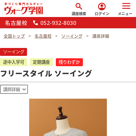
search
account_circle
講座検索
ログイン
メニュー
名古屋校
052-932-8030
call
全国トップ
名古屋校
ソーイング
講座詳細
ソーイング
途中入学可
定期講座
残りわずか
フリースタイル ソーイング
講師詳細