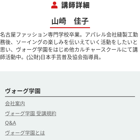
person
講師詳細
山崎 佳子
名古屋ファッション専門学校卒業。アパレル会社縫製工勤
務後、ソーイングの楽しみを伝いえていく活動をしたいと
思い、ヴォーグ学園をはじめ他カルチャースクールにて講
師活動中。(公財)日本手芸普及協会指導員。
ヴォーグ学園
会社案内
ヴォーグ学園 受講規約
Q&A
ヴォーグ学園とは