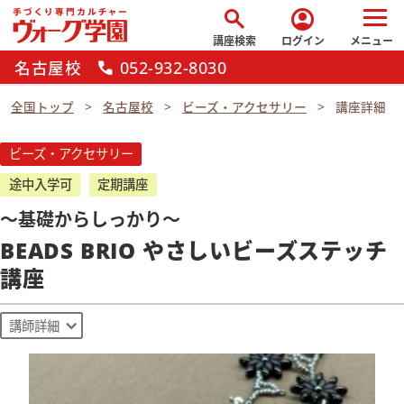
search
account_circle
講座検索
ログイン
メニュー
名古屋校
052-932-8030
call
全国トップ
名古屋校
ビーズ・アクセサリー
講座詳細
ビーズ・アクセサリー
途中入学可
定期講座
～基礎からしっかり～
BEADS BRIO やさしいビーズステッチ
講座
講師詳細