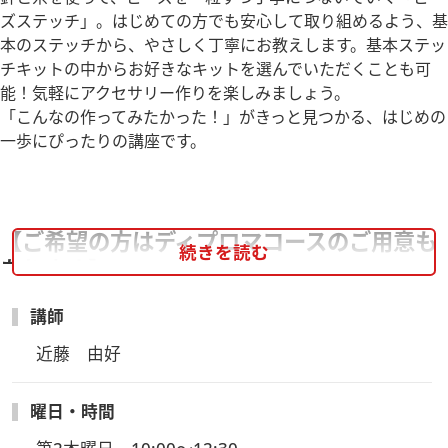
ズステッチ」。はじめての方でも安心して取り組めるよう、基
本のステッチから、やさしく丁寧にお教えします。基本ステッ
チキットの中からお好きなキットを選んでいただくことも可
能！気軽にアクセサリー作りを楽しみましょう。
「こんなの作ってみたかった！」がきっと見つかる、はじめの
一歩にぴったりの講座です。
【ご希望の方はディプロマコースのご用意も
続きを読む
あります】
講師
ビーズステッチの基本を学ぶ・・・ジュネスコース
近藤　由好
3作品を通してBEADS BRIOのビーズステッチの基本を学ぶこ
とができます。
ディプロマ取得後は同キットの購入割引制度もあり！
曜日・時間
※3作品終了後はヴォーグ学園カリキュラムのキット制作にお