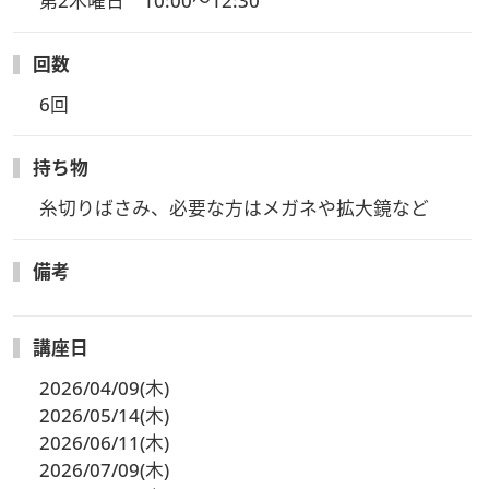
第2木曜日　10:00～12:30
進みいただけます。
回数
6回
【ヴォーグ学園カリキュラム】
持ち物
糸切りばさみ、必要な方はメガネや拡大鏡など
①ペヨーテ
キット価格 4,400円
備考
②デイジーチェーン
キット価格 7,700円
講座日
③スパイラルロープ
キット価格 4,950円
2026/04/09(木)
2026/05/14(木)
以上3作品を通してまずビーズステッチの基本のテクニックを
2026/06/11(木)
学ます。
2026/07/09(木)