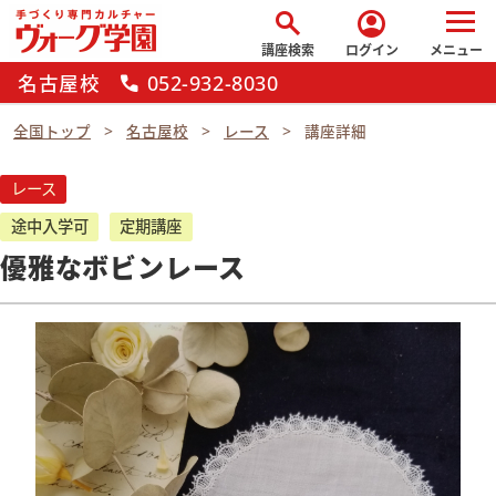
search
account_circle
講座検索
ログイン
メニュー
名古屋校
052-932-8030
call
全国トップ
名古屋校
レース
講座詳細
レース
途中入学可
定期講座
優雅なボビンレース