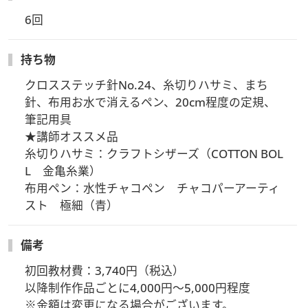
6回
持ち物
クロスステッチ針No.24、糸切りハサミ、まち
針、布用お水で消えるペン、20cm程度の定規、
筆記用具

★講師オススメ品

糸切りハサミ：クラフトシザーズ（COTTON BOL
L　金亀糸業）

布用ペン：水性チャコペン　チャコパーアーティ
スト　極細（青）
備考
初回教材費：3,740円（税込）

以降制作作品ごとに4,000円～5,000円程度

※金額は変更になる場合がございます。