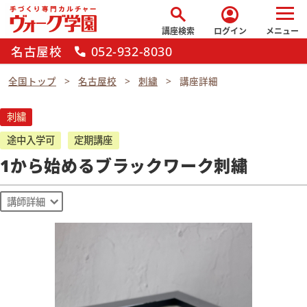
search
account_circle
講座検索
ログイン
メニュー
名古屋校
052-932-8030
call
全国トップ
名古屋校
刺繍
講座詳細
刺繍
途中入学可
定期講座
1から始めるブラックワーク刺繍
講師詳細