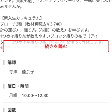
ガント。貴族も魅了されたブラックワークをご一緒に楽しんで
みませんか。
【新入生カリキュラム】
ブローチ2種（教材費税込￥3,740）
針の運び方、織り糸（布目）の数え方を学びます。
1つめは織り糸が数えやすいブロック織りの布で（アイー
ダ）、2つめは平織りの布（リネン）を使って作成します。
続きを読む
1課題に対して3～4回ででの完成を目指してすすめます。
※カリキュラムや教材費は変更になる場合がございます。
講師
寺澤　佳余子
曜日・時間
月曜　10:00～12:30
回数