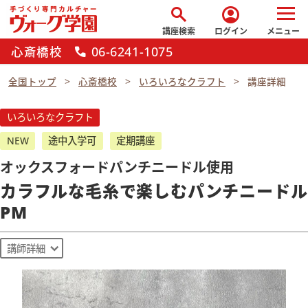
search
account_circle
講座検索
ログイン
メニュー
心斎橋校
06-6241-1075
call
全国トップ
心斎橋校
いろいろなクラフト
講座詳細
いろいろなクラフト
NEW
途中入学可
定期講座
オックスフォードパンチニードル使用
カラフルな毛糸で楽しむパンチニードル
PM
講師詳細