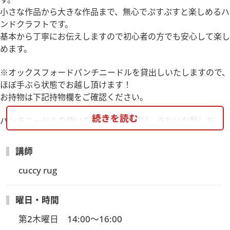
小さな作品から大きな作品まで、無心でぷすぷすと楽しめるハ
ンドクラフトです。
基本から丁寧にお伝えしますので初心者の方でも安心して楽し
めます。
※オックスフォードパンチニードルを貸出しいたしますので、
ほぼ手ぶら状態でお越し頂けます！
お持物は下記持物欄をご確認ください。
続きを読む
パンチニードルの使い方を基礎から学び、きれいな刺し方、
仕上げ方のコツなどを習得します。
小さな作品から少し大きな作品までオリジナルのラグアイテム
講師
を制作します。
カリキュラム
cuccy rug
1回目：六角形ミニラグ
2～3回目：六角形マルチラグ
曜日・時間
4回目：ふわふわもこもこのブローチ
第2木曜日　14:00～16:00
5～6回目：ラグポーチ