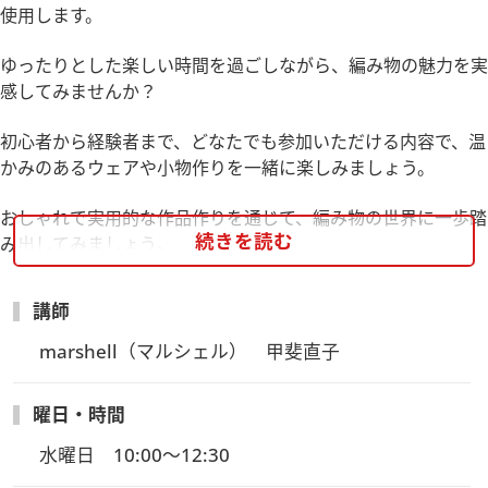
使用します。
ゆったりとした楽しい時間を過ごしながら、編み物の魅力を実
感してみませんか？
初心者から経験者まで、どなたでも参加いただける内容で、温
かみのあるウェアや小物作りを一緒に楽しみましょう。
おしゃれで実用的な作品作りを通じて、編み物の世界に一歩踏
続きを読む
み出してみましょう。
新入生は著書『あったかウェアと小物』（日東書院本社刊）の
２２ページ掲載の作品をアレンジしてポットマットを作りま
講師
す。
marshell（マルシェル）　甲斐直子
2作品目以降は、ご希望に応じて上記書籍以外のmarshellさん
デザインの作品に取り組むこともできます。
曜日・時間
marshellさん著書
『手編みのハンカチ ニッタオル101』
水曜日　10:00～12:30
『手編みのポーチ ニッポーチ111』