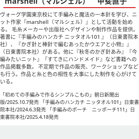
marshell（マルシェル） 甲斐直子
ヴォーグ学園東京校にて手編みと魔法の一本針を学び、ニ
ット作家『marshell（マルシェル）』として活動を始め
る。 毛糸メーカーや出版社へデザインや制作作品を提供。
著書に『手編みのハンカチ ニッタオル101 』（日東書院本
社）、『かぎ針と棒針で編むあったかウエアと小物』』
（日東書院本社）がある。他に『秋冬のかぎ針あみ』『今
編みたいニット』『すてきにハンドメイド』など書籍への
作品掲載多数。 不定期で作品の販売、ワークショップなど
も行う。作品と糸と色の相性を大事にした制作を心がけて
いる。
「初めての手編みで作るシンプルこもの」朝日新聞出
版/2025.10.7発売 「手編みのハンカチ ニッタオル101」日東書
院本社/2024.6.3発売 「手編みのポーチ ニッポーチ111」日
東書院本社/2025.4.18発売