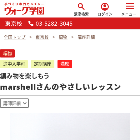
search
account_circle
講座検索
ログイン
メニュー
東京校
03-5282-3045
call
全国トップ
東京校
編物
講座詳細
編物
途中入学可
定期講座
満席
編み物を楽しもう
marshellさんのやさしいレッスン
講師詳細