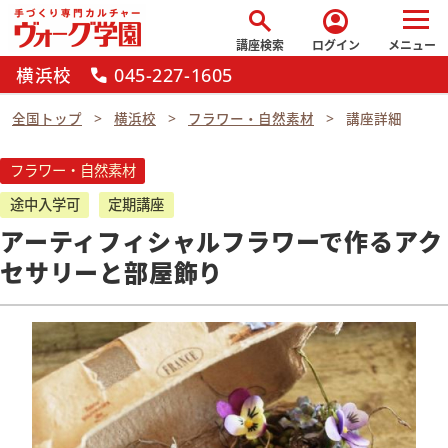
search
account_circle
講座検索
ログイン
メニュー
横浜校
045-227-1605
call
全国トップ
横浜校
フラワー・自然素材
講座詳細
フラワー・自然素材
途中入学可
定期講座
アーティフィシャルフラワーで作るアク
セサリーと部屋飾り