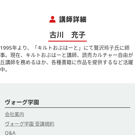
person
講師詳細
古川 充子
1995年より、「キルトおぶはーと」にて鷲沢玲子氏に師
事。現在、キルトおぶはーと講師、読売カルチャー自由が
丘講師を務めるほか、各種書籍に作品を提供するなど活躍
中。
ヴォーグ学園
会社案内
ヴォーグ学園 受講規約
Q&A