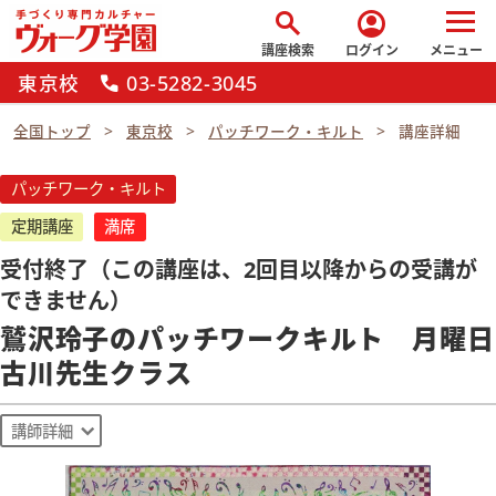
search
account_circle
講座検索
ログイン
メニュー
東京校
03-5282-3045
call
全国トップ
東京校
パッチワーク・キルト
講座詳細
パッチワーク・キルト
定期講座
満席
受付終了（この講座は、2回目以降からの受講が
できません）
鷲沢玲子のパッチワークキルト 月曜日
古川先生クラス
講師詳細