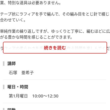
業、特別な道具は必要ありません。
テープ状にラフィアを手で編んで、その編み目をとじ針で綴じ
合わせていく。
単純作業の繰り返しですが、ゆっくりと丁寧に、編むほどに広
がる豊かな時間を感じることができます。
続きを読む
ラフィアの柔らかさを手で感じながら作る時間を楽しんでくだ
さい。
講師
※こちらの講座は10月以降も開催される講座となっておりま
すので、今回ご受講された方は優先予約の対象となります。ぜ
石塚　亜希子
ひご参加ください。
曜日・時間
第1月曜日　10:00～12:30