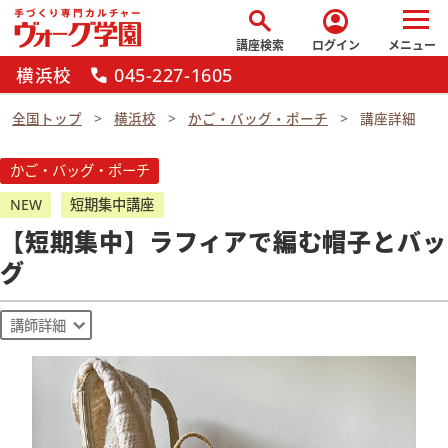
search
account_circle
講座検索
ログイン
メニュー
横浜校
045-227-1605
call
全国トップ
横浜校
かご・バッグ・ポーチ
講座詳細
かご・バッグ・ポーチ
NEW
短期集中講座
【短期集中】ラフィアで編む帽子とバッ
グ
講師詳細