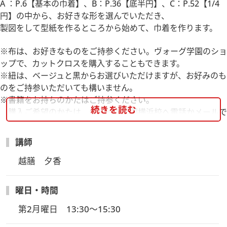
A ：P.6【基本の巾着】、B：P.36【底半円】、C：P.52【1/4
円】の中から、お好きな形を選んでいただき、
製図をして型紙を作るところから始めて、巾着を作ります。
※布は、お好きなものをご持参ください。ヴォーグ学園のショ
ップで、カットクロスを購入することもできます。
※紐は、ベージュと黒からお選びいただけますが、お好みのも
のをご持参いただいても構いません。
※書籍をお持ちのかたはご持参ください。
続きを読む
購入ご希望のかたは、ヴォーグ学園横浜校へ電話かメールで
お知らせいただければ取り置きさせていただきます。
※欠席の場合のキットの送付はございません。
講師
午前のレッスンもあります！
越膳　夕香
詳細やお申込はこちら
曜日・時間
※東京校でも実施予定がございます。
第2月曜日　13:30～15:30