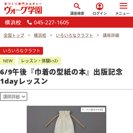
search
account_circle
講座検索
ログイン
メニュー
横浜校
045-227-1605
call
全国トップ
横浜校
いろいろなクラフト
講座詳細
いろいろなクラフト
NEW
レッスン・体験ﾚｯｽﾝ
6/9午後『巾着の型紙の本』出版記念
1dayレッスン
講師詳細