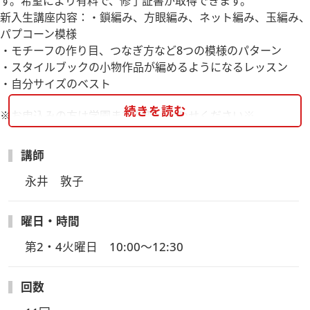
す。希望により有料で、修了証書が取得できます。
新入生講座内容：・鎖編み、方眼編み、ネット編み、玉編み、
パプコーン模様
・モチーフの作り目、つなぎ方など8つの模様のパターン
・スタイルブックの小物作品が編めるようになるレッスン
・自分サイズのベスト
続きを読む
※お申込みの方は学園までお問い合わせください※
講師
永井　敦子
曜日・時間
第2・4火曜日　10:00～12:30
回数