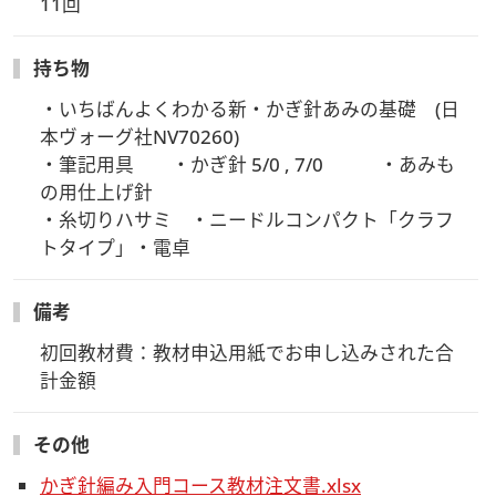
11回
持ち物
・いちばんよくわかる新・かぎ針あみの基礎　(日
本ヴォーグ社NV70260)

・筆記用具　　・かぎ針 5/0 , 7/0　　　・あみも
の用仕上げ針　　

・糸切りハサミ　・ニードルコンパクト「クラフ
トタイプ」・電卓
備考
初回教材費：教材申込用紙でお申し込みされた合
計金額
その他
かぎ針編み入門コース教材注文書.xlsx