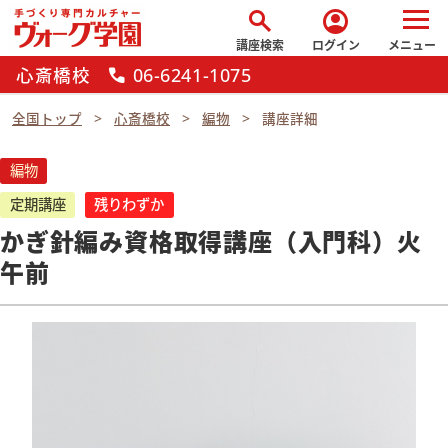
search
account_circle
講座検索
ログイン
メニュー
心斎橋校
06-6241-1075
call
全国トップ
心斎橋校
編物
講座詳細
編物
定期講座
残りわずか
かぎ針編み資格取得講座（入門科）火
午前