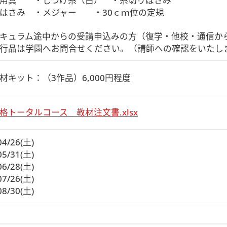
用具　　・しつけ糸（白）　・糸切りはさみ　

はさみ　・メジャー　　・30ｃｍ位の定規

キュラム途中からの受講申込みの方（復学・他校・通信から
行品は学園へお問合せください。（講師への確認をいたし
材キット：（3作品）6,000円程度
格トータルコース 教材注文書.xlsx
04/26(土)
05/31(土)
06/28(土)
07/26(土)
08/30(土)