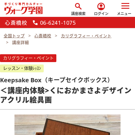
search
account_circle
講座検索
ログイン
メニュー
心斎橋校
06-6241-1075
call
全国トップ
心斎橋校
カリグラフィー・ペイント
講座詳細
カリグラフィー・ペイント
レッスン・体験ﾚｯｽﾝ
Keepsake Box（キープセイクボックス）
＜講座内体験>くにおかまさよデザイン
アクリル絵具画