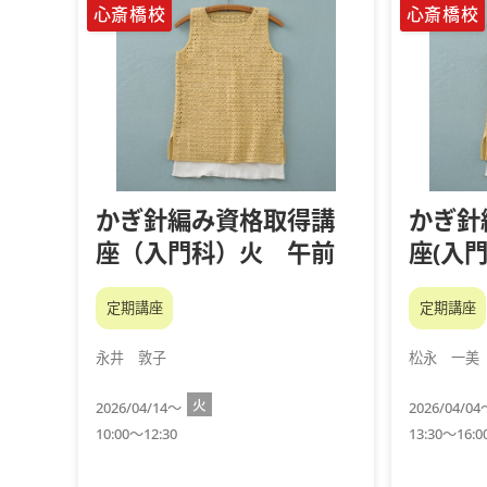
心斎橋校
心斎橋校
かぎ針編み資格取得講
かぎ針
座（入門科）火 午前
座(入
定期講座
定期講座
永井 敦子
松永 一美
火
2026/04/14～
2026/04/0
10:00～12:30
13:30～16:0