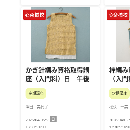
心斎橋校
心斎橋校
かぎ針編み資格取得講
棒編み
座（入門科）日 午後
（入門
定期講座
定期講座
澤田 美代子
松永 一美
日
2026/04/05～
2026/04/0
13:30～16:00
13:30～16:0