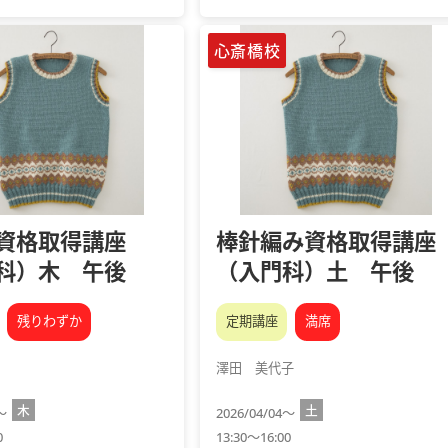
心斎橋校
資格取得講座
棒針編み資格取得講座
科）木 午後
（入門科）土 午後
残りわずか
定期講座
満席
澤田 美代子
木
土
2～
2026/04/04～
0
13:30～16:00