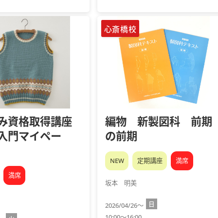
心斎橋校
み資格取得講座
編物 新製図科 前期
入門マイペー
の前期
NEW
定期講座
満席
満席
坂本 明美
日
2026/04/26～
10:00～16:00