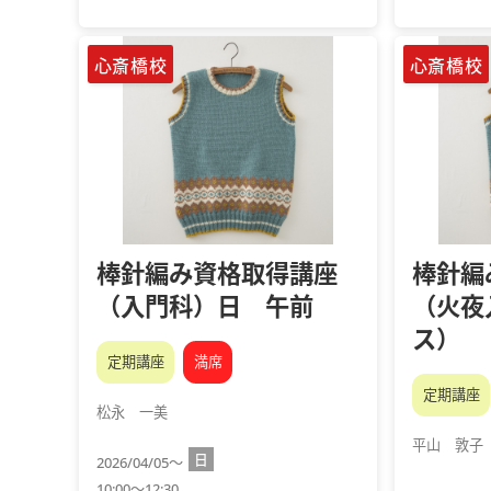
心斎橋校
心斎橋校
棒針編み資格取得講座
棒針編
（入門科）日 午前
（火夜
ス）
定期講座
満席
定期講座
松永 一美
平山 敦子
日
2026/04/05～
10:00～12:30