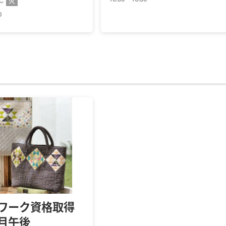
火
7～
0
ワーク資格取得
月午後