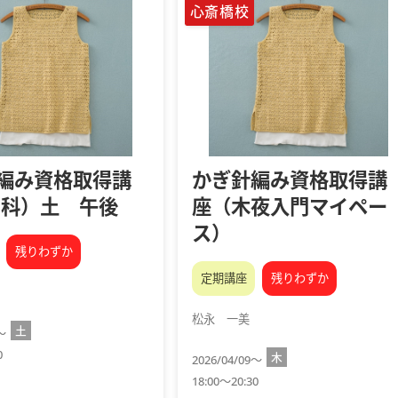
心斎橋校
編み資格取得講
かぎ針編み資格取得講
門科）土 午後
座（木夜入門マイペー
ス）
残りわずか
定期講座
残りわずか
松永 一美
土
4～
0
木
2026/04/09～
18:00～20:30