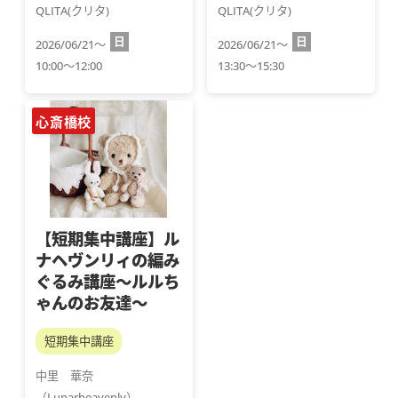
QLITA(クリタ)
QLITA(クリタ)
日
日
2026/06/21～
2026/06/21～
10:00～12:00
13:30～15:30
心斎橋校
【短期集中講座】ル
ナヘヴンリィの編み
ぐるみ講座～ルルち
ゃんのお友達～
短期集中講座
中里　華奈
（Lunarheavenly）