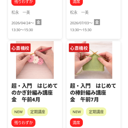
残りわずか
満席
松永　一美
松永　一美
金
金
2026/04/24～
2026/07/03～
13:30～15:30
13:30～15:30
心斎橋校
心斎橋校
超・入門 はじめて
超・入門 はじめて
のかぎ針編み講座
の棒針編み講座
金 午前4月
金 午前7月
NEW
定期講座
NEW
定期講座
残りわずか
満席