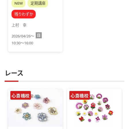
NEW
定期講座
残りわずか
上村　幸
日
2026/04/26～
10:30～16:00
レース
心斎橋校
心斎橋校