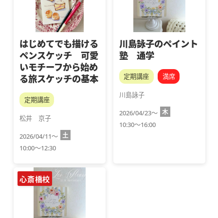
はじめてでも描ける
川島詠子のペイント
ペンスケッチ 可愛
塾 通学
いモチーフから始め
定期講座
満席
る旅スケッチの基本
川島詠子
定期講座
木
2026/04/23～
松井　京子
10:30～16:00
土
2026/04/11～
10:00～12:30
心斎橋校