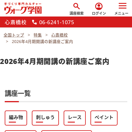
search
account_circle
講座検索
ログイン
メニュー
心斎橋校
06-6241-1075
call
全国トップ
特集
心斎橋校
2026年4月期開講の新講座ご案内
2026年4月期開講の新講座ご案内
講座一覧
編み物
刺しゅう
レース
ペイント