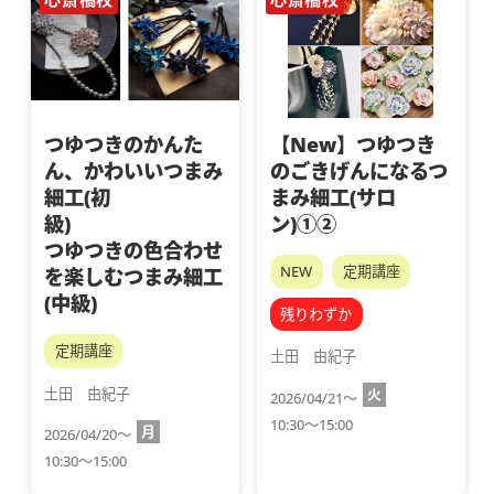
つゆつきのかんた
【New】つゆつき
ん、かわいいつまみ
のごきげんになるつ
細工(初
まみ細工(サロ
級)
ン)①②
つゆつきの色合わせ
NEW
定期講座
を楽しむつまみ細工
(中級)
残りわずか
定期講座
土田　由紀子
土田　由紀子
火
2026/04/21～
10:30～15:00
月
2026/04/20～
10:30～15:00