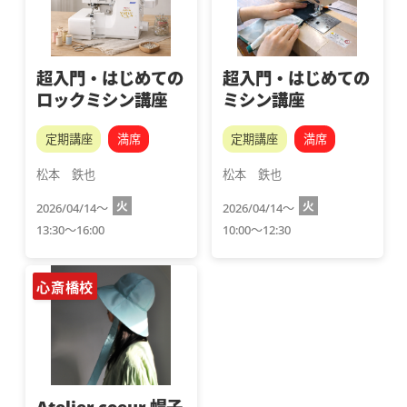
超入門・はじめての
超入門・はじめての
ロックミシン講座
ミシン講座
定期講座
満席
定期講座
満席
松本　鉄也
松本　鉄也
火
火
2026/04/14～
2026/04/14～
13:30～16:00
10:00～12:30
心斎橋校
Atelier coeur 帽子