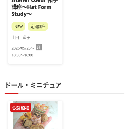
講座～Hat Form
Study～
NEW
定期講座
上田　道子
月
2026/05/25～
10:30～16:00
ドール・ミニチュア
心斎橋校