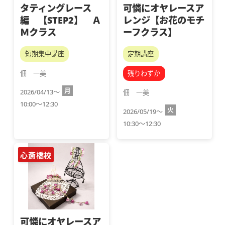
タティングレース
可憐にオヤレースア
編 【STEP2】 Ａ
レンジ【お花のモチ
Ｍクラス
ーフクラス】
短期集中講座
定期講座
佃　一美
残りわずか
月
2026/04/13～
佃　一美
10:00～12:30
火
2026/05/19～
10:30～12:30
心斎橋校
可憐にオヤレースア