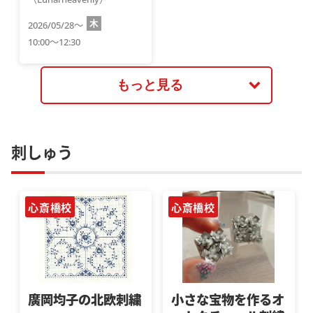
木
2026/05/28～
10:00～12:30
もっと見る
刺しゅう
心斎橋校
心斎橋校
廣岡均子の北欧刺繍
小さな宝物を作るオ