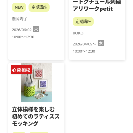
ートクチュール刺繍
NEW
定期講座
アリワークpetit
廣岡均子
定期講座
火
2026/06/02
ROKO
10:00～12:30
木
2026/04/09～
10:00～12:30
心斎橋校
立体模様を楽しむ
初めてのラティスス
モッキング