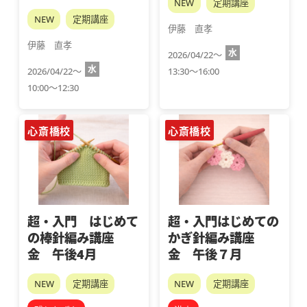
NEW
定期講座
NEW
定期講座
伊藤　直孝
伊藤　直孝
水
2026/04/22～
水
2026/04/22～
13:30～16:00
10:00～12:30
心斎橋校
心斎橋校
超・入門 はじめて
超・入門はじめての
の棒針編み講座
かぎ針編み講座
金 午後4月
金 午後７月
NEW
定期講座
NEW
定期講座