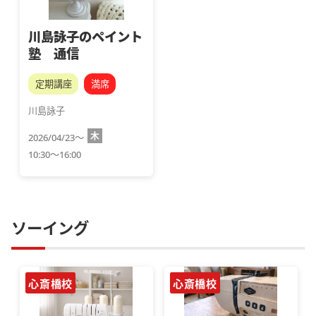
川島詠子のペイント
塾 通信
定期講座
満席
川島詠子
木
2026/04/23～
10:30～16:00
ソーイング
心斎橋校
心斎橋校