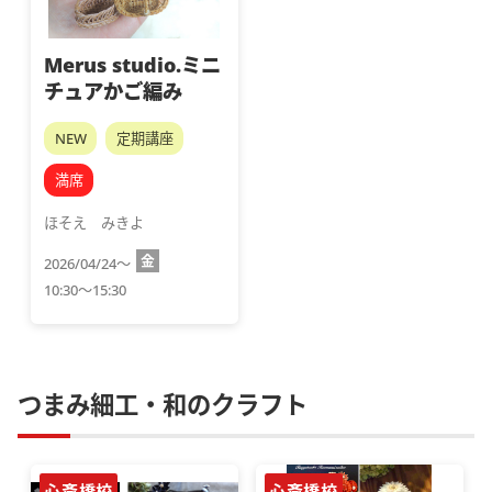
Merus studio.ミニ
チュアかご編み
NEW
定期講座
満席
ほそえ　みきよ
金
2026/04/24～
10:30～15:30
つまみ細工・和のクラフト
心斎橋校
心斎橋校