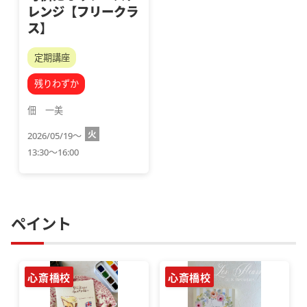
レンジ【フリークラ
ス】
定期講座
残りわずか
佃　一美
火
2026/05/19～
13:30～16:00
ペイント
心斎橋校
心斎橋校