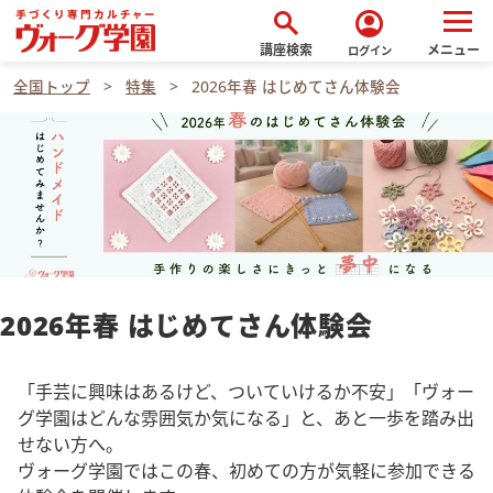
search
account_circle
講座検索
メニュー
ログイン
全国トップ
特集
2026年春 はじめてさん体験会
2026年春 はじめてさん体験会
「手芸に興味はあるけど、ついていけるか不安」「ヴォー
グ学園はどんな雰囲気か気になる」と、あと一歩を踏み出
せない方へ。
ヴォーグ学園ではこの春、初めての方が気軽に参加できる