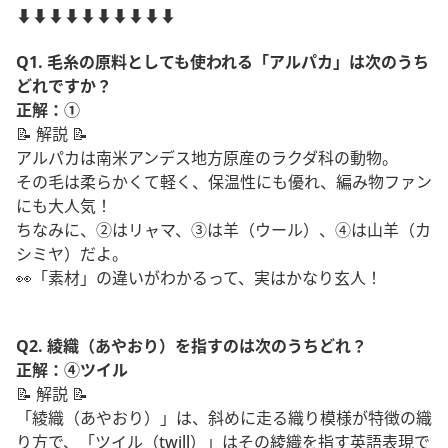
⬇️⬇️⬇️⬇️⬇️⬇️⬇️⬇️⬇️⬇️
Q1. 毛糸の原料としても使われる「アルパカ」は次のうち
どれですか？
正解：①
📝 解説 📝
アルパカは南米アンデス地方原産のラクダ科の動物。
その毛は柔らかくて軽く、保温性にも優れ、編み物ファン
にも大人気！
ちなみに、②はリャマ、③は羊（ウール）、④は山羊（カ
シミヤ）だよ。
👀「素材」の違いがわかるって、実はかなり玄人！
Q2. 綾織（あやおり）を指すのは次のうちどれ？
正解：④ツイル
📝 解説 📝
「綾織（あやおり）」は、斜めに走る織り模様が特徴の織
り方で、「ツイル（twill）」はその綾織を指す英語表現で