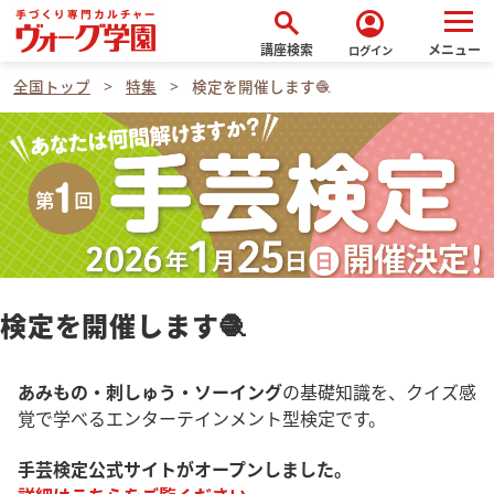
search
account_circle
講座検索
メニュー
ログイン
全国トップ
特集
検定を開催します🧶
検定を開催します🧶
あみもの・刺しゅう・ソーイング
の基礎知識を、クイズ感
覚で学べるエンターテインメント型検定です。
手芸検定公式サイトがオープンしました。