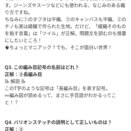
す。ジーンズやスーツなどにも使われる、なじみのある織
り方ですね。
ちなみに①のタフタは平織、③のキャンバスも平織、②の
チノも実は綾織で作られた生地。だけど、「綾織そのもの
を指す言葉」は「ツイル」が正解。問題文を読むのも慎重
にしたいところ！
🧠ちょっとマニアック？でも、そこが面白い世界！
Q3. この編み目記号の名前はどれ？
正解：③長編み目
📝 解説 📝
このT字のような記号は「長編み目」を表す記号。
👀編み図が読めるって、まさに手芸語がわかるってこ
と！？
Q4. バリオンステッチの説明として正しいものは？
正解：②