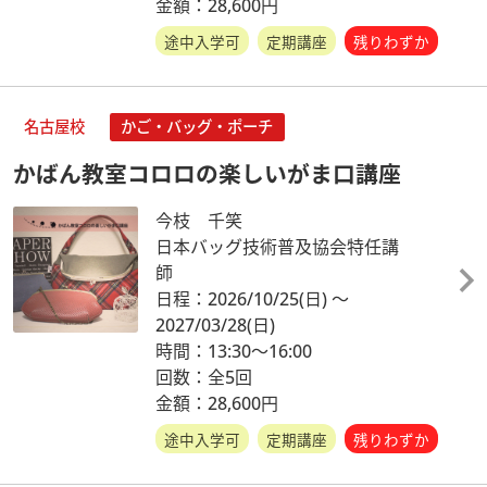
金額：28,600円
途中入学可
定期講座
残りわずか
名古屋校
かご・バッグ・ポーチ
かばん教室コロロの楽しいがま口講座
今枝 千笑
日本バッグ技術普及協会特任講
師
日程：2026/10/25
(日)
～
2027/03/28
(日)
時間：13:30～16:00
回数：全5回
金額：28,600円
途中入学可
定期講座
残りわずか