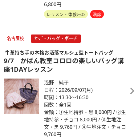
6,800円
レッスン・体験ﾚｯｽﾝ
満席
名古屋校
かご・バッグ・ポーチ
牛革持ち手の本格お洒落マルシェ型トートバッグ
9/7 かばん教室コロロの楽しいバッグ講
座1DAYレッスン
浅野 純子
日程：2026/09/07
(月)
時間：13:30～16:30
回数：全1回
金額：①生地持参・黒 8,000円 / ②生
地持参・チョコ 8,000円 / ③生地注
文・黒 9,760円 / ④生地注文・チョコ
9,760円