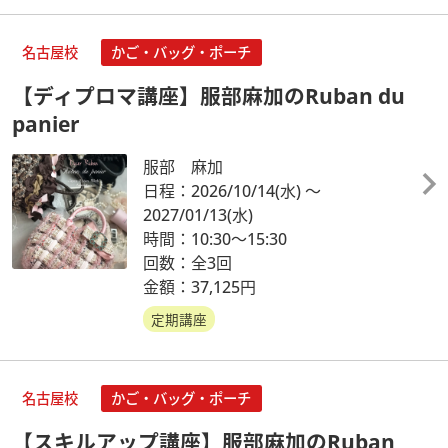
名古屋校
かご・バッグ・ポーチ
【ディプロマ講座】服部麻加のRuban du
panier
服部 麻加
日程：2026/10/14
(水)
～
2027/01/13
(水)
時間：10:30～15:30
回数：全3回
金額：37,125円
定期講座
名古屋校
かご・バッグ・ポーチ
【スキルアップ講座】服部麻加のRuban