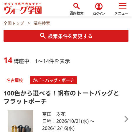
search
account_circle
講座検索
メニュー
ログイン
全国トップ
講座検索
search
検索条件を変更する
14
講座中 1～14件を表示
名古屋校
かご・バッグ・ポーチ
100色から選べる！帆布のトートバッグと
フラットポーチ
髙田 冴花
日程：2026/10/21
(水)
～
2026/12/16
(水)