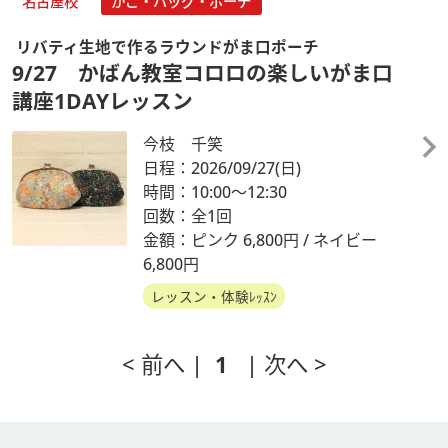
名古屋校
かご・バッグ・ポーチ
リバティ生地で作るラウンドがま口ポーチ
9/27 かばん教室コロロの楽しいがま口
講座1DAYレッスン
今枝 千笑
日程：2026/09/27
(日)
時間：10:00～12:30
回数：全1回
金額：ピンク 6,800円 / ネイビー
6,800円
レッスン・体験ﾚｯｽﾝ
< 前へ |
1
| 次へ >