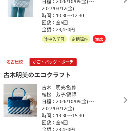
日程：2026/10/09
(金)
～
2027/03/12
(金)
時間：10:30～12:30
回数：全6回
金額：23,430円
途中入学可
定期講座
満席
名古屋校
かご・バッグ・ポーチ
古木明美のエコクラフト
古木 明美/監修
植松 芳子/講師
日程：2026/10/09
(金)
～
2027/03/12
(金)
時間：13:30～15:30
回数：全6回
金額：23,430円