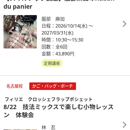
du panier
服部 麻加
日程：2026/10/14
(水)
～
2027/03/31
(水)
時間：10:30～15:30
回数：全6回
金額：43,890円
定期講座
名古屋校
かご・バッグ・ポーチ
フィリエ クロッシェフラップポシェット
8/22 技法ミックスで楽しむ小物レッス
ン 体験会
林 忍