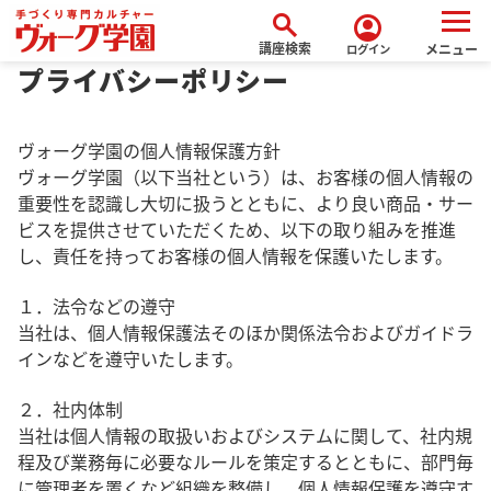
search
account_circle
全国トップ
プライバシーポリシー
講座検索
メニュー
ログイン
プライバシーポリシー
ヴォーグ学園の個人情報保護方針
ヴォーグ学園（以下当社という）は、お客様の個人情報の
重要性を認識し大切に扱うとともに、より良い商品・サー
ビスを提供させていただくため、以下の取り組みを推進
し、責任を持ってお客様の個人情報を保護いたします。
１．法令などの遵守
当社は、個人情報保護法そのほか関係法令およびガイドラ
インなどを遵守いたします。
２．社内体制
当社は個人情報の取扱いおよびシステムに関して、社内規
程及び業務毎に必要なルールを策定するとともに、部門毎
に管理者を置くなど組織を整備し、個人情報保護を遵守す