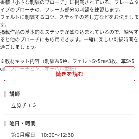
書籍「小さな刺繍のブローチ」に掲載されている、フレームタ
イプのブローチの、フレーム部分の刺繍を練習します。
フェルトに刺繍するコツ、ステッチの差し方などをお伝えしま
す。
掲載作品の基本的なステッチが盛り込まれているので、練習す
ると他のブローチにも応用できます。一緒に楽しい刺繍時間を
過ごしましょう。
※教材キット内容（刺繍糸5色、フェルト5×5㎝×3枚、革5×5
㎝、ブローチピン、オーバル型紙）
続きを読む
※「針に糸が通せて玉結びができる」方であればご受講可能で
ございます。
講師
★東京校とオンライン校でも実施予定です★
7/4開催：東京校へのお申し込みはこちら
立原チエミ
7/14開催：オンライン校へのお申し込みはこちら
曜日・時間
第5月曜日　10:00～12:30