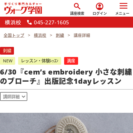
search
account_circle
講座検索
ログイン
メニュー
横浜校
045-227-1605
call
全国トップ
横浜校
刺繍
講座詳細
刺繍
NEW
レッスン・体験ﾚｯｽﾝ
満席
6/30『cem’s embroidery 小さな刺繍
のブローチ』出版記念1dayレッスン
講師詳細