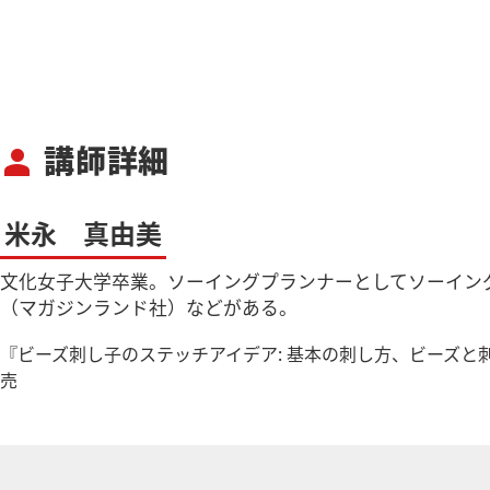
講師詳細
person
米永 真由美
文化女子大学卒業。ソーイングプランナーとしてソーイン
（マガジンランド社）などがある。
『ビーズ刺し子のステッチアイデア: 基本の刺し方、ビーズと刺繍糸の
売