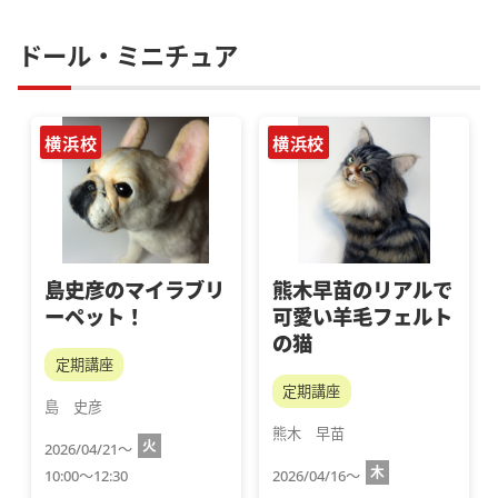
ドール・ミニチュア
横浜校
横浜校
島史彦のマイラブリ
熊木早苗のリアルで
ーペット！
可愛い羊毛フェルト
の猫
定期講座
定期講座
島　史彦
熊木　早苗
火
2026/04/21～
木
10:00～12:30
2026/04/16～