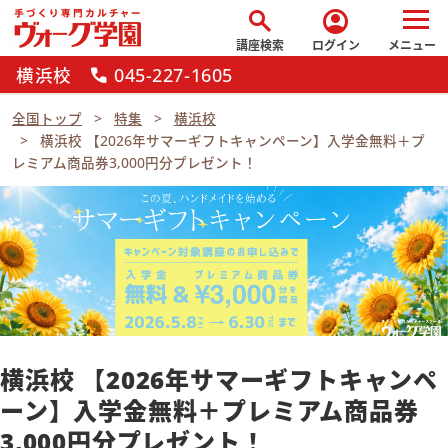
search
account_circle
講座検索
ログイン
メニュー
横浜校
045-227-1605
call
全国トップ
特集
横浜校
横浜校 【2026年サマーギフトキャンペーン】入学金無料＋プ
レミアム商品券3,000円分プレゼント！
横浜校 【2026年サマーギフトキャンペ
ーン】入学金無料＋プレミアム商品券
3,000円分プレゼント！