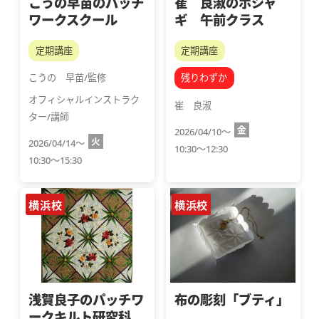
こうの早苗のパッチ
崔 良淑のポジャ
ワークスクール
ギ 午前クラス
定期講座
定期講座
こうの　早苗/監修
残りわずか
オフィシャルインストラク
崔　良淑
ター/講師
金
2026/04/10～
火
2026/04/14～
10:30～12:30
10:30～15:30
横浜校
横浜校
浅賀良子のパッチワ
布の彫刻「ブティ」
ークキルト研究科