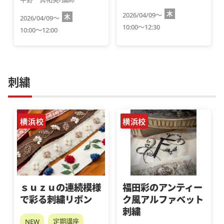
木
2026/04/09～
木
2026/04/09～
10:00～12:30
10:00～12:00
刺繍
横浜校
横浜校
ｓｕｚｕの連続模様
福田彩のアンティー
で彩る刺繍リボン
ク風アルファベット
刺繍
NEW
定期講座