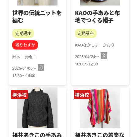
世界の伝統ニットを
KAOの手あみと布
編む
地でつくる帽子
定期講座
定期講座
残りわずか
KAOなかしま　かおり
金
2026/04/24～
岡本　真希子
10:00～12:30
月
2026/04/06～
13:30～16:00
横浜校
横浜校
福井あきこの手あみ
福井あきこの着楽な