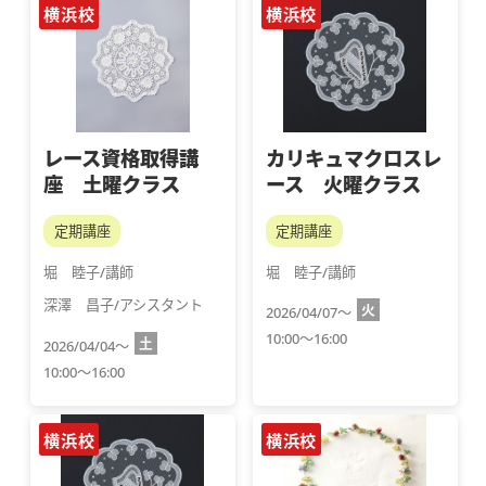
横浜校
横浜校
レース資格取得講
カリキュマクロスレ
座 土曜クラス
ース 火曜クラス
定期講座
定期講座
堀　睦子/講師
堀　睦子/講師
深澤　昌子/アシスタント
火
2026/04/07～
10:00～16:00
土
2026/04/04～
10:00～16:00
横浜校
横浜校