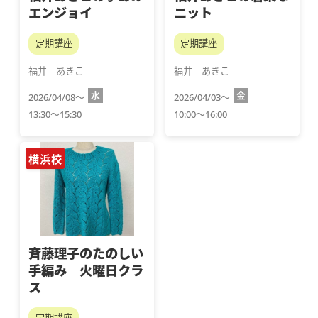
エンジョイ
ニット
定期講座
定期講座
福井　あきこ
福井　あきこ
水
金
2026/04/08～
2026/04/03～
13:30～15:30
10:00～16:00
横浜校
斉藤理子のたのしい
手編み 火曜日クラ
ス
定期講座