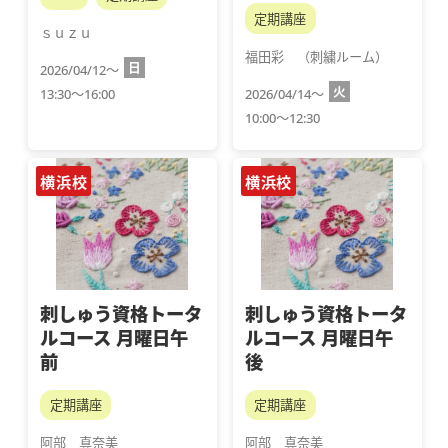
定期講座
ｓｕｚｕ
福田彩　（刺繍ルーム）
日
2026/04/12～
火
13:30～16:00
2026/04/14～
10:00～12:30
横浜校
横浜校
刺しゅう資格トータ
刺しゅう資格トータ
ルコース 月曜日午
ルコース 月曜日午
前
後
定期講座
定期講座
阿部　真奈美
阿部　真奈美