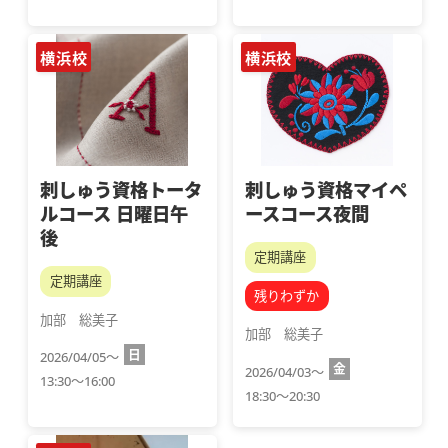
横浜校
横浜校
刺しゅう資格トータ
刺しゅう資格マイペ
ルコース 日曜日午
ースコース夜間
後
定期講座
定期講座
残りわずか
加部　総美子
加部　総美子
日
2026/04/05～
金
2026/04/03～
13:30～16:00
18:30～20:30