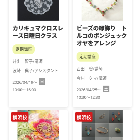
カリキュマクロスレ
ビーズの縁飾り ト
ース日曜日クラス
ルコのボンジュック
オヤをアレンジ
定期講座
定期講座
井出　智子/講師
西田　碧/講師
波崎　典子/アシスタント
今村　クマ/講師
日
2026/04/19～
土
10:00～16:00
2026/04/25～
10:30～12:30
横浜校
横浜校