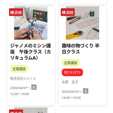
横浜校
横浜校
ジャノメのミシン講
趣味の物づくり 半
座 午後クラス（カ
日クラス
リキュラムA）
定期講座
定期講座
残りわずか
株式会社ジャノメ
水野　佳子
火
2026/04/07～
土
2026/04/25～
13:30～16:00
14:00～16:30