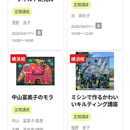
定期講座
定期講座
谷　眞佐子
浅賀　良子
水
2026/04/01～
金
2026/04/17～
10:00～12:00
14:00～16:00
横浜校
横浜校
中山富美子のモラ
ミシンで作るかわい
いキルティング講座
定期講座
定期講座
中山　富美子/監修
幾野　孝子
平野　真祐美/講師