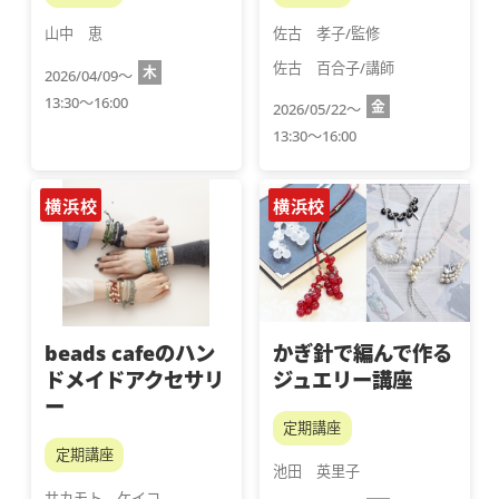
山中　恵
佐古　孝子/監修
佐古　百合子/講師
木
2026/04/09～
13:30～16:00
金
2026/05/22～
13:30～16:00
横浜校
横浜校
beads cafeのハン
かぎ針で編んで作る
ドメイドアクセサリ
ジュエリー講座
ー
定期講座
定期講座
池田　英里子
サカモト　ケイコ