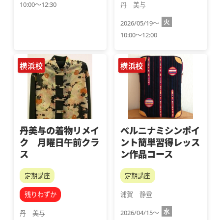
10:00～12:30
丹　美与
火
2026/05/19～
10:00～12:00
横浜校
横浜校
丹美与の着物リメイ
ベルニナミシンポイ
ク 月曜日午前クラ
ント簡単習得レッス
ス
ン作品コース
定期講座
定期講座
残りわずか
浦賀　静登
水
2026/04/15～
丹　美与