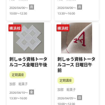
月
月
2026/04/06～
2026/04/06～
10:00～12:30
13:30～16:00
横浜校
横浜校
刺しゅう資格トータ
刺しゅう資格トータ
ルコース金曜日午後
ルコース 日曜日午
前
定期講座
定期講座
加部　総美子
加部　総美子
金
2026/04/10～
日
13:30～16:00
2026/04/05～
10:00～12:30