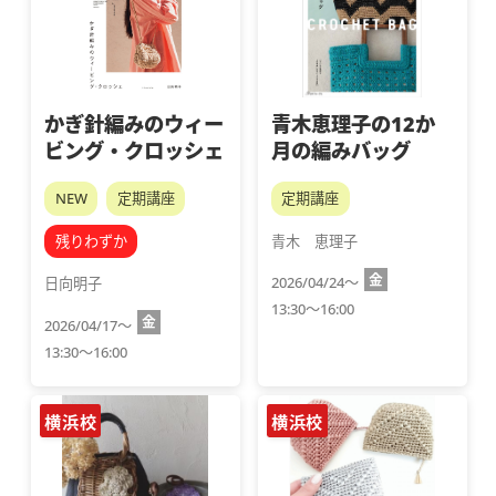
かぎ針編みのウィー
青木恵理子の12か
ビング・クロッシェ
月の編みバッグ
NEW
定期講座
定期講座
残りわずか
青木　恵理子
金
2026/04/24～
日向明子
13:30～16:00
金
2026/04/17～
13:30～16:00
横浜校
横浜校