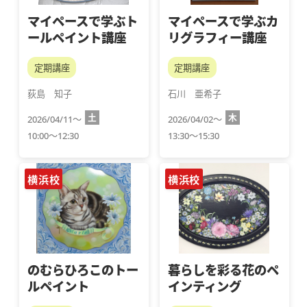
マイペースで学ぶト
マイペースで学ぶカ
ールペイント講座
リグラフィー講座
定期講座
定期講座
荻島　知子
石川　亜希子
土
木
2026/04/11～
2026/04/02～
10:00～12:30
13:30～15:30
横浜校
横浜校
のむらひろこのトー
暮らしを彩る花のペ
ルペイント
インティング