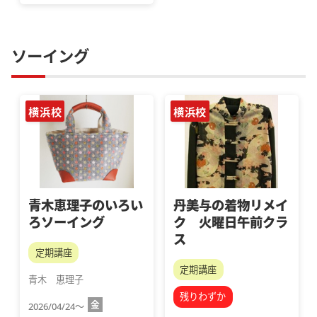
ソーイング
横浜校
横浜校
青木恵理子のいろい
丹美与の着物リメイ
ろソーイング
ク 火曜日午前クラ
ス
定期講座
定期講座
青木　恵理子
残りわずか
金
2026/04/24～