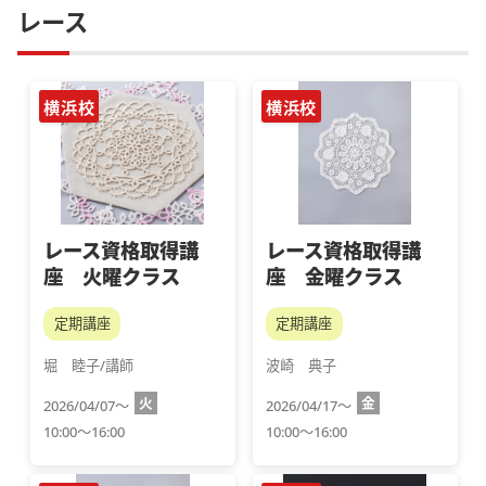
レース
横浜校
横浜校
レース資格取得講
レース資格取得講
座 火曜クラス
座 金曜クラス
定期講座
定期講座
堀　睦子/講師
波崎　典子
火
金
2026/04/07～
2026/04/17～
10:00～16:00
10:00～16:00