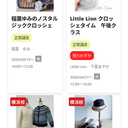
稲葉ゆみのノスタル
Little Lion クロッ
ジッククロッシェ
シェタイム 午後ク
ラス
定期講座
定期講座
稲葉　ゆみ
残りわずか
水
2026/04/15～
10:00～12:30
Little Lion　千葉あやか
火
2026/04/21～
13:30～16:00
横浜校
横浜校