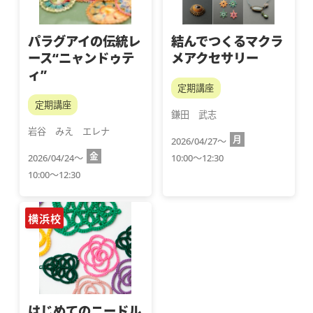
パラグアイの伝統レ
結んでつくるマクラ
ース“ニャンドゥテ
メアクセサリー
ィ”
定期講座
定期講座
鎌田　武志
岩谷　みえ　エレナ
月
2026/04/27～
金
2026/04/24～
10:00～12:30
10:00～12:30
横浜校
はじめてのニードル