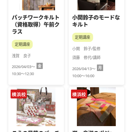
パッチワークキルト
小関鈴子のモードな
（資格取得）午前ク
キルト
ラス
定期講座
定期講座
小関　鈴子/監修
浅賀　良子
須藤　修代/講師
金
2026/04/03～
月
2026/04/13～
10:30～12:30
10:00～16:00
横浜校
横浜校