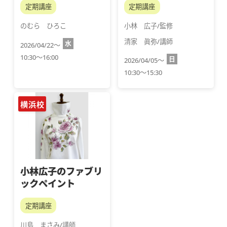
定期講座
定期講座
のむら　ひろこ
小林　広子/監修
清家　眞弥/講師
水
2026/04/22～
10:30～16:00
日
2026/04/05～
10:30～15:30
横浜校
小林広子のファブリ
ックペイント
定期講座
川島　まさみ/講師