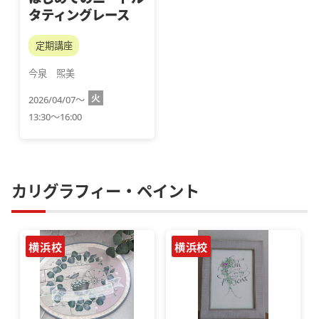
タティングレース
定期講座
今泉　煕美
火
2026/04/07～
13:30～16:00
カリグラフィー・ペイント
横浜校
横浜校